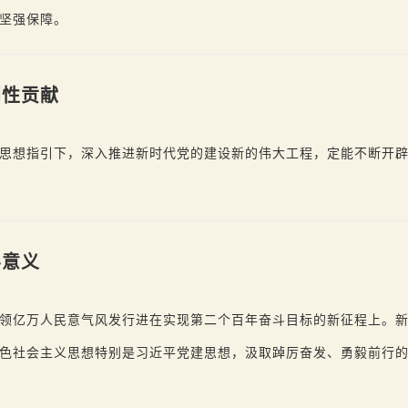
坚强保障。
创性贡献
思想指引下，深入推进新时代党的建设新的伟大工程，定能不断开
导意义
领亿万人民意气风发行进在实现第二个百年奋斗目标的新征程上。
色社会主义思想特别是习近平党建思想，汲取踔厉奋发、勇毅前行