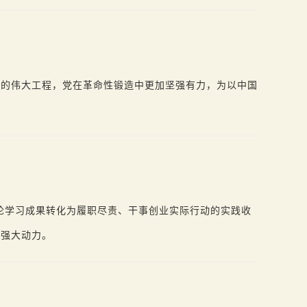
新的伟大工程，党在革命性锻造中更加坚强有力，为以中国
论学习成果转化为履职尽责、干事创业实际行动的实践收
的强大动力。