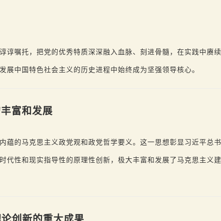
谆谆嘱托，把党的优秀特质深深融入血脉、刻进骨髓，在实践中赓
发展中国特色社会主义的历史进程中始终成为坚强领导核心。
的丰富和发展
内蕴的马克思主义政党观和政党哲学要义。这一思想彰显习近平总
时代性和现实指导性的原理性创新，极大丰富和发展了马克思主义
理论创新的重大成果