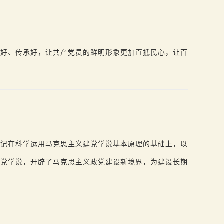
续好、传承好，让共产党员的鲜明形象更加直抵民心，让百
书记在科学运用马克思主义建党学说基本原理的基础上，以
建党学说，开辟了马克思主义政党建设新境界，为建设长期