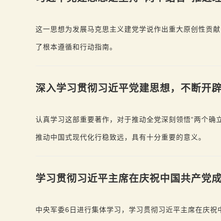
这一思想为发展马克思主义建党学说作出重大原创性贡献
了根本遵循和行动指南。
深入学习贯彻习近平党建思想，不断开
认真学习这部重要著作，对于推动全党深刻领悟“两个确
推动中国式现代化行稳致远，具有十分重要的意义。
学习贯彻习近平主席在庆祝中国共产党成
中央军委6日进行集体学习，学习贯彻习近平主席在庆祝