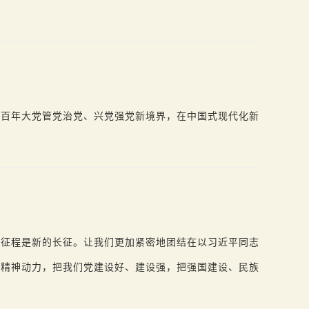
辟百年大党管党治党、兴党强党新境界，在中国式现代化新
新征程是新的长征。让我们更加紧密地团结在以习近平同志
的精神动力，把我们党建设好、建设强，把强国建设、民族