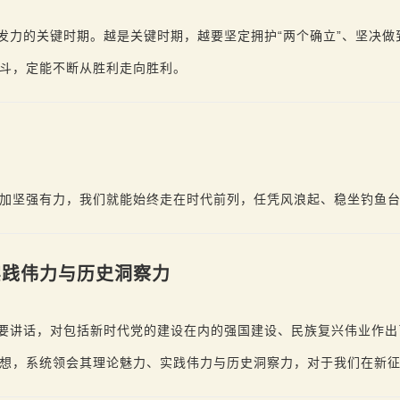
发力的关键时期。越是关键时期，越要坚定拥护“两个确立”、坚决做
斗，定能不断从胜利走向胜利。
加坚强有力，我们就能始终走在时代前列，任凭风浪起、稳坐钓鱼
实践伟力与历史洞察力
重要讲话，对包括新时代党的建设在内的强国建设、民族复兴伟业作出
想，系统领会其理论魅力、实践伟力与历史洞察力，对于我们在新