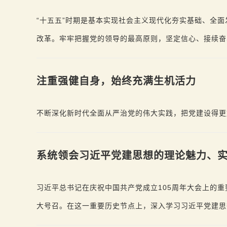
“十五五”时期是基本实现社会主义现代化夯实基础、全面
改革。牢牢把握党的领导的最高原则，坚定信心、接续奋
注重强健自身，始终充满生机活力
不断深化新时代全面从严治党的伟大实践，把党建设得更
系统领会习近平党建思想的理论魅力、
习近平总书记在庆祝中国共产党成立105周年大会上的
大号召。在这一重要历史节点上，深入学习习近平党建思