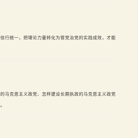
知信行统一，把理论力量转化为管党治党的实践成效，才能
政的马克思主义政党、怎样建设长期执政的马克思主义政党
义。