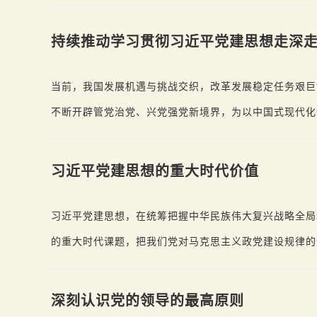
持续推动学习贯彻习近平党建思想走深
当前，我国发展机遇与挑战交织，改革发展稳定任务艰巨
不断开辟管党治党、兴党强党新境界，为以中国式现代化
习近平党建思想的重大时代价值
习近平党建思想，在统筹把握中华民族伟大复兴战略全局
的重大时代课题，把我们党对马克思主义政党建设规律的
深刻认识党的领导的最高原则