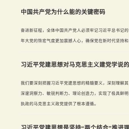
中国共产党为什么能的关键密码
奋进新征程，全体中国共产党人必须牢记习近平总书记的
年大党的恢宏气度更加震撼人心，确保党在新时代坚持和
习近平党建思想对马克思主义建党学说
我们要深刻把握习近平党建思想的精髓要义，深刻理解其
深邃洞察力、敏锐判断力、理论创造力，实现了极具鲜明
执政的马克思主义政党提供了根本遵循。
习近平党建思想是坚持“两个结合”推进