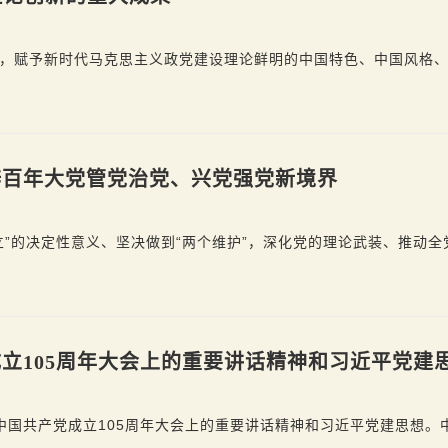
，赋予新时代马克思主义政党建设理论鲜明的中国特色、中国风格
辟百年大党管党治党、兴党强党新境界
立”的决定性意义、坚决做到“两个维护”，深化党的理论武装、推动
立105周年大会上的重要讲话精神和习近平党建
中国共产党成立105周年大会上的重要讲话精神和习近平党建思想。