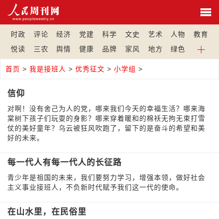
时政
评论
经济
党建
科学
文史
艺术
人物
教育
悦读
三农
舆情
健康
品牌
家风
地方
绿色
首页
>
我是接班人
>
优秀征文
>
小学组
>
信仰
对啊！没有舍己为人的党，哪来我们今天的幸福生活？哪来海
棠树下孩子们玩耍的身影？哪来穿着暖和的棉袄无拘无束打雪
仗的美好童年？乌云被狂风吹跑了，留下的是奋斗的希望和美
好的未来。
每一代人有每一代人的长征路
青少年是祖国的未来，我们要努力学习，增强本领，做好社会
主义事业接班人，不负新时代赋予我们这一代的使命。
在山水里，在民俗里