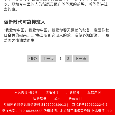
欢，现如今村里的人仍然愿意聚在爷爷家的前坪，听爷爷讲过
去的事。
做新时代可靠接班人
“我爱你中国，我爱你中国，我爱你春天蓬勃的秧苗，我爱你秋
日金黄的硕果……”每当听到这动人的歌，我便心潮澎湃，一股
爱国之情油然而生。
45条
上一页
1
2
下一页
人民周刊网简介
战略合作
广告服务
版权声明
招聘启事
公示
联系我们
互联网新闻信息服务许可证10120180013 |
京ICP备17062222号-1
举报电话：010-65363533 法律顾问：北京科宇律师事务所 张冰律师 010-