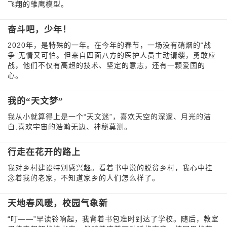
飞翔的雏鹰模型。
奋斗吧，少年！
2020年，是特殊的一年。在今年的春节，一场没有硝烟的“战
争”无情又可怕。但来自四面八方的医护人员主动请缨，勇敢应
战，他们不仅有高超的技术、坚定的意志，还有一颗爱国的
心。
我的“天文梦”
我从小就算得上是一个“天文迷”，喜欢天空的深邃、月光的洁
白,喜欢宇宙的浩瀚无边、神秘莫测。
行走在花开的路上
我对乡村建设特别感兴趣。看着书中说的脱贫乡村，我心中挂
念着我的老家，不知道家乡的人们怎么样了。
天地春风暖，校园气象新
“叮——”早读铃响起，我背着书包准时到达了学校。随后，教室