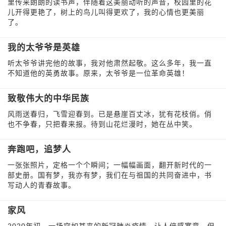
里传来朗朗的读书声，伴随着这美丽动听的声音，校园里的花
儿开得更艳了，树上的鸟儿叫得更欢了，我的心情也更美丽
了。
我的太爷爷是英雄
听太爷爷讲完他的故事，我对他肃然起敬。这么多年，我一直
不知道他的英勇故事。原来，太爷爷是一位革命英雄！
致敬伟大的中华民族
风雨送春归，飞雪迎春到。已是悬崖百丈冰，犹有花枝俏。俏
也不争春，只把春来报。待到山花烂漫时，她在丛中笑。
奔跑吧，追梦人
一张张照片，定格一个个瞬间；一幅幅画面，翻开新时代的一
部史册。国有梦，我亦有梦，我们在与祖国的共同奋进中，书
写动人的青春故事。
家风