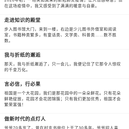
2020年初，一场突如其来的新冠肺炎疫情，让人倍感寒意，但
在这场疫情中，我又感受到了满满的暖意与自豪。
走进知识的殿堂
步入图书馆大门，来到一楼，右边是少儿图书外借室和阅读
室，书籍种类繁多，有童话类、文学类、科普类……数不胜
数。
我与折纸的邂逅
那天，我与折纸邂逅了，只一会儿，我便记住了它那令人惊叹
的千变万化。
言必信，行必果
祖国是一个大花园，我们是那花园中的一朵朵鲜花。只有花朵
鲜艳绽放，花园才会花团锦簇；只有我们更加优秀，祖国才会
繁荣富强！
做新时代的点灯人
爷爷70多岁了，曾在村支书岗位上干了30多年。爷爷招人喜