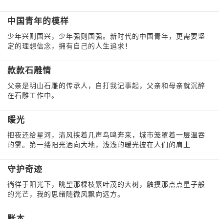
中国青年的模样
少年兴则国兴，少年强则国强。新时代的中国青年，更需要坚
定的理想信念，拥有自己的人生追求！
款款石雕情
父亲是明山石雕的传承人，自打我记事起，父亲和母亲就沉醉
在石雕工作中。
暖光
把夜还给星河，清风挟着几声鸟鸣奔来，城市笼罩着一层温吞
的雾。第一缕阳光洒向大地，浅浅的暖光披在人们的肩上
守护奇迹
徜徉于阳光下，眺望那棵枝繁叶茂的大树，触摸那点点星子般
的光芒，我的思绪随微风飘向远方。
账本