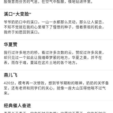
股惬意而芬芳的气息，在空气中酝酿，倏地钻进怀里。
溪口“大变脸”
爷爷奶奶口中的溪口，一山一水都那么灵动，那么让人留恋，
不知不觉就在我的心里埋下了憧憬的种子，借着祭祖的机会，
我终于如愿回到溪口。
华夏赞
我行过许多地方的桥，看过许多次数的云，赞叹过许多风景，
却只见过一个如此让我魂牵梦萦的地方，华夏之美，并不在
表，而存于魂，蔓延在这片土地的各个地方。
燕儿飞
420分，模考再一次惨败，想到爷爷期盼的眼神，奶奶的关怀备
至，还有老师和同学们的关心，就像一座大山压得他喘不过气
来。
经典催人奋进