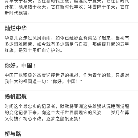
青草长于春天，它在新时代生根；幽莲绽于夏天，它在新时代
开花；硕果结于秋天，它在新时代丰收；冰雪降于冬天，它在
新时代飘舞。
灿烂中华
华夏儿女走过风风雨雨，如今已经挺直脊梁站了起来，当初有
多少艰难困苦，如今就有多少满足与自豪，那缓缓升起的五星
红旗，是烈士用鲜血守护的。
你好，中国 !
中国正以积极的态度迎接世界的挑战，作为青年的我，只想对
我伟大的祖国道一句：“你好，中国！”
扬帆起航
时间这个最忠实的记录者，默默将亚洲这头雄狮从沉睡到觉醒
的变化记录下来，向这个大千世界展现它的风姿——岁月荏苒
又何妨？初心不改，逐梦之船帆正扬！
桥与路