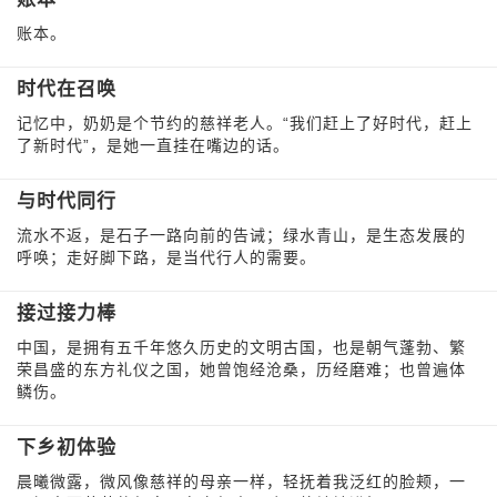
账本。
时代在召唤
记忆中，奶奶是个节约的慈祥老人。“我们赶上了好时代，赶上
了新时代”，是她一直挂在嘴边的话。
与时代同行
流水不返，是石子一路向前的告诫；绿水青山，是生态发展的
呼唤；走好脚下路，是当代行人的需要。
接过接力棒
中国，是拥有五千年悠久历史的文明古国，也是朝气蓬勃、繁
荣昌盛的东方礼仪之国，她曾饱经沧桑，历经磨难；也曾遍体
鳞伤。
下乡初体验
晨曦微露，微风像慈祥的母亲一样，轻抚着我泛红的脸颊，一