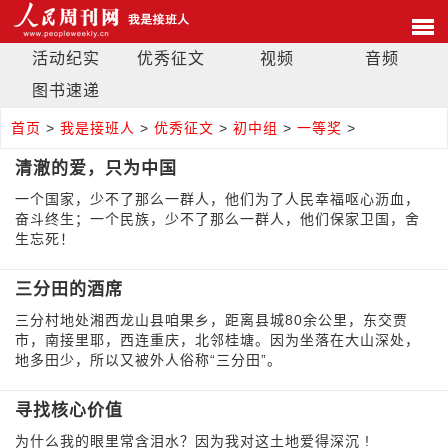
活动纪实
优秀征文
视频
音频
图书速递
首页
>
我是接班人
>
优秀征文
>
初中组
>
一等奖
>
清澈的爱，只为中国
一个国家，少不了那么一群人，他们为了人民幸福呕心沥血，
奋斗终生；一个民族，少不了那么一群人，他们保家卫国，舍
生忘死！
三分田的酒席
三分村地处湘西龙山县咱果乡，距离县城80余公里，东交贾
市，南接里耶，西连重庆，北邻桂塘。因为坐落在大山深处，
地多田少，所以又被外人俗称“三分田”。
寻找核心价值
为什么我的眼里常含泪水？因为我对这土地爱得深沉 !