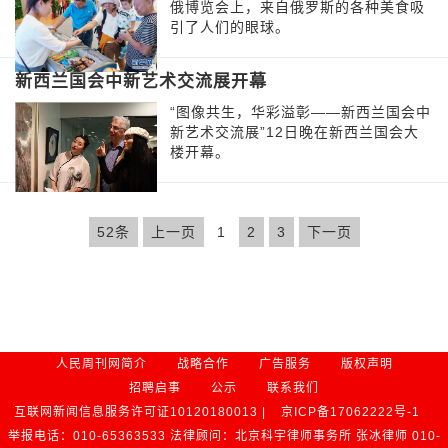
俄博览会上，来自俄罗斯的各种美食吸
引了人们的眼球。
新西兰国会中新艺术交流展开幕
“图像共生，华彩溢彰——新西兰国会中
新艺术交流展”12日晚在新西兰国会大
楼开幕。
52条
上一页
1
2
3
下一页
人民周刊网简介
战略合作
广告服务
版权声明
招聘启事
公示
联系我们
互联网新闻信息服务许可证10120180013 |
京ICP备17062222号-1
举报电话：010-65363533 法律顾问：北京科宇律师事务所 张冰律师 010-