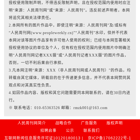
授权使用限制声明，不得违反限制声明，且在授权范围内使用时应注
明“来源：人民周刊网”或“来源：人民周刊”。违反前述声明者，本网
将追究其相关法律责任。
2.本网所有的图片作品中，即使注明“来源：人民周刊网”及/或标有
“人民周刊网(www.peopleweekly.cn)”“人民周刊”水印，但并不代表
本网对该等图片作品享有许可他人使用的权利；已经与本网签署相关
授权使用协议的单位及个人，仅有权在授权范围内使用图片中明确注
明“人民周刊网记者XXX摄”或“人民周刊记者XXX摄”的图片作品，
否则，一切不利后果自行承担。
3.凡本网注明“来源：XXX（非人民周刊网或人民周刊）”的作品，均
转载自其它媒体，转载目的在于传递更多信息，并不代表本网赞同其
观点和对其真实性负责。
4.如因作品内容、版权和其它问题需要同本网联系的，请在30日内进
行。
※ 联系电话：010-65363526 邮箱：rmzk001@163.com
人民周刊网简介
战略合作
广告服务
版权声明
招聘启事
公示
联系我们
互联网新闻信息服务许可证10120180013 |
京ICP备17062222号-1