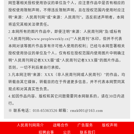
网签署相关授权使用协议的单位及个人，应注意作品中是否有相应的
授权使用限制声明，不得违反限制声明，且在授权范围内使用时应注
明“来源：人民周刊网”或“来源：人民周刊”。违反前述声明者，本网
将追究其相关法律责任。
2.本网所有的图片作品中，即使注明“来源：人民周刊网”及/或标有
“人民周刊网(www.peopleweekly.cn)”“人民周刊”水印，但并不代表
本网对该等图片作品享有许可他人使用的权利；已经与本网签署相关
授权使用协议的单位及个人，仅有权在授权范围内使用图片中明确注
明“人民周刊网记者XXX摄”或“人民周刊记者XXX摄”的图片作品，
否则，一切不利后果自行承担。
3.凡本网注明“来源：XXX（非人民周刊网或人民周刊）”的作品，均
转载自其它媒体，转载目的在于传递更多信息，并不代表本网赞同其
观点和对其真实性负责。
4.如因作品内容、版权和其它问题需要同本网联系的，请在30日内进
行。
※ 联系电话：010-65363526 邮箱：rmzk001@163.com
人民周刊网简介
战略合作
广告服务
版权声明
招聘启事
公示
联系我们