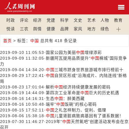
时政
评论
经济
党建
科学
文史
艺术
人物
教育
悦读
三农
舆情
健康
品牌
家风
地方
绿色
首页
>
标签：
中国
总共有 418 条记录
2019-09-10 11:05:53
·
国家公园为美丽
中国
增绿添彩
2019-09-09 11:32:05
·
新疆阿瓦提用品质提升“
中国
棉城”国际竞争
力
2019-09-04 14:34:20
·
中国
三城市跻身世界旅游城市排行榜前十
2019-08-29 17:22:41
·
中国
自贸区形成“沿海成片、内陆连线”新格
局
2019-08-23 17:01:04
·
解析
中国
经济持续健康发展的密码
2019-08-19 14:44:09
·
第四次工业革命是
中国
巨大的历史机遇
2019-08-16 14:16:31
·
生态
中国
：醉美西藏
2019-08-16 10:50:48
·
端牢“
中国
饭碗”的核心密码
2019-08-15 17:52:11
·
中国
之礼怎样制力、促利、倡理
2019-08-06 15:38:18
·
中国
儿童肾脏病致病基因有了谱系数据！
2019-07-30 11:46:27
·
2019年“
中国
天然氧吧”创建活动发布会在京
召开