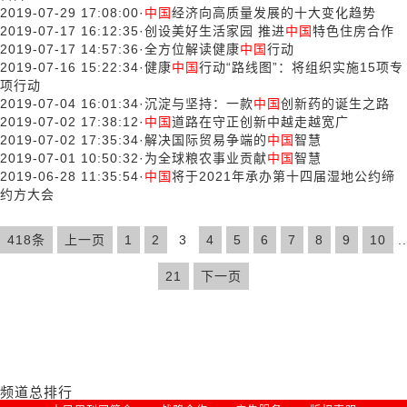
2019-07-29 17:08:00
·
中国
经济向高质量发展的十大变化趋势
2019-07-17 16:12:35
·
创设美好生活家园 推进
中国
特色住房合作
2019-07-17 14:57:36
·
全方位解读健康
中国
行动
2019-07-16 15:22:34
·
健康
中国
行动“路线图”：将组织实施15项专
项行动
2019-07-04 16:01:34
·
沉淀与坚持：一款
中国
创新药的诞生之路
2019-07-02 17:38:12
·
中国
道路在守正创新中越走越宽广
2019-07-02 17:35:34
·
解决国际贸易争端的
中国
智慧
2019-07-01 10:50:32
·
为全球粮农事业贡献
中国
智慧
2019-06-28 11:35:54
·
中国
将于2021年承办第十四届湿地公约缔
约方大会
418条
上一页
1
2
3
4
5
6
7
8
9
10
..
21
下一页
频道总排行