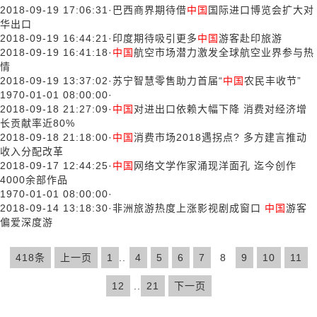
2018-09-19 17:06:31
·
巴西商界期待借
中国
国际进口博览会扩大对
华出口
2018-09-19 16:44:21
·
印度期待吸引更多
中国
游客赴印旅游
2018-09-19 16:41:18
·
中国
航空市场潜力激发全球航空业界参与热
情
2018-09-19 13:37:02
·
苏宁智慧零售助力首届“
中国
农民丰收节”
1970-01-01 08:00:00
·
2018-09-18 21:27:09
·
中国
对进出口依赖大幅下降 消费对经济增
长贡献率近80%
2018-09-18 21:18:00
·
中国
消费市场2018遇拐点? 多方建言推动
收入分配改革
2018-09-17 12:44:25
·
中国
网络文学作家涌现洋面孔 迄今创作
4000余部作品
1970-01-01 08:00:00
·
2018-09-14 13:18:30
·
非洲旅游热度上涨影视剧成窗口
中国
游客
偏爱深度游
418条
上一页
1
..
4
5
6
7
8
9
10
11
12
..
21
下一页