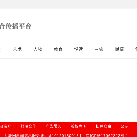
史
艺术
人物
教育
悦读
三农
舆情
网简介
战略合作
广告服务
版权声明
招聘启事
公示
互联网新闻信息服务许可证10120180013 |
京ICP备17062222号-1