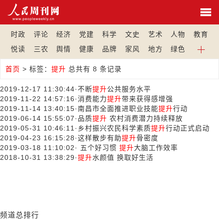
时政
评论
经济
党建
科学
文史
艺术
人物
教育
悦读
三农
舆情
健康
品牌
家风
地方
绿色
首页
>
标签：
提升
总共有 8 条记录
2019-12-17 11:30:44
·
不断
提升
公共服务水平
2019-11-22 14:57:16
·
消费能力
提升
带来获得感增强
2019-11-14 13:40:15
·
南昌市全面推进职业技能
提升
行动
2019-06-14 15:55:07
·
品质
提升
农村消费潜力持续释放
2019-05-31 10:46:11
·
乡村振兴农民科学素质
提升
行动正式启动
2019-04-23 16:15:28
·
这样散步有助
提升
骨密度
2019-03-18 11:10:02
·
五个好习惯
提升
大脑工作效率
2018-10-31 13:38:29
·
提升
水颜值 换取好生活
频道总排行