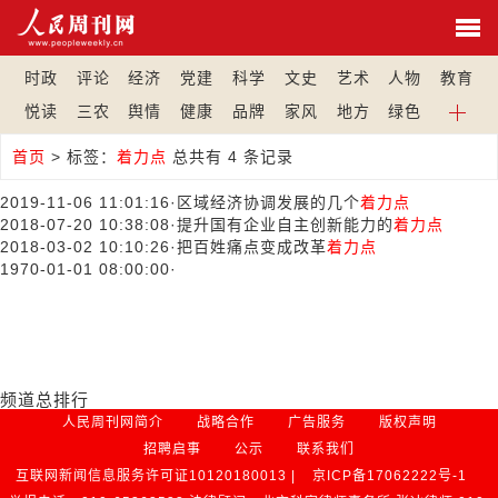
时政
评论
经济
党建
科学
文史
艺术
人物
教育
悦读
三农
舆情
健康
品牌
家风
地方
绿色
首页
>
标签：
着力点
总共有 4 条记录
2019-11-06 11:01:16
·
区域经济协调发展的几个
着力点
2018-07-20 10:38:08
·
提升国有企业自主创新能力的
着力点
2018-03-02 10:10:26
·
把百姓痛点变成改革
着力点
1970-01-01 08:00:00
·
频道总排行
人民周刊网简介
战略合作
广告服务
版权声明
招聘启事
公示
联系我们
互联网新闻信息服务许可证10120180013 |
京ICP备17062222号-1