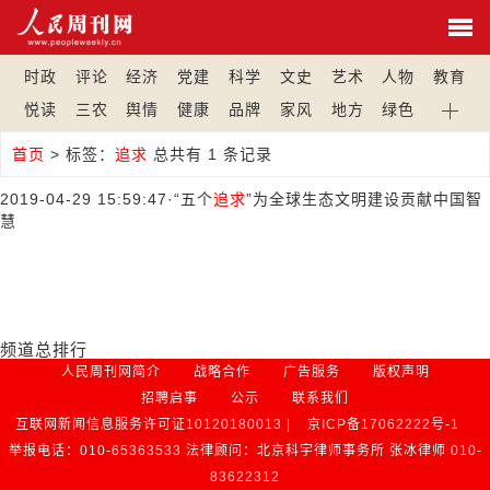
时政
评论
经济
党建
科学
文史
艺术
人物
教育
悦读
三农
舆情
健康
品牌
家风
地方
绿色
首页
>
标签：
追求
总共有 1 条记录
2019-04-29 15:59:47
·
“五个
追求
”为全球生态文明建设贡献中国智
慧
频道总排行
人民周刊网简介
战略合作
广告服务
版权声明
招聘启事
公示
联系我们
互联网新闻信息服务许可证10120180013 |
京ICP备17062222号-1
举报电话：010-65363533 法律顾问：北京科宇律师事务所 张冰律师 010-
83622312