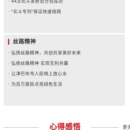
·
44次北斗发射百分百成功
·
“北斗专列”保证快速组网
丝路精神
·
弘扬丝路精神，共创共享美好未来
·
弘扬丝路精神 实现互利共赢
·
让津巴布韦人民喝上放心水
·
为百万居民点亮绿色生活
心得感悟
更