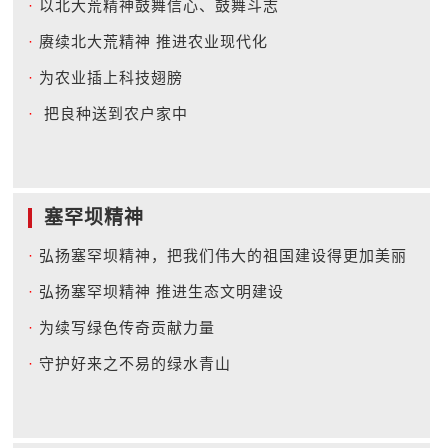
·
以北大荒精神鼓舞信心、鼓舞斗志
·
赓续北大荒精神 推进农业现代化
·
为农业插上科技翅膀
·
把良种送到农户家中
塞罕坝精神
·
弘扬塞罕坝精神，把我们伟大的祖国建设得更加美丽
·
弘扬塞罕坝精神 推进生态文明建设
·
为续写绿色传奇贡献力量
·
守护好来之不易的绿水青山