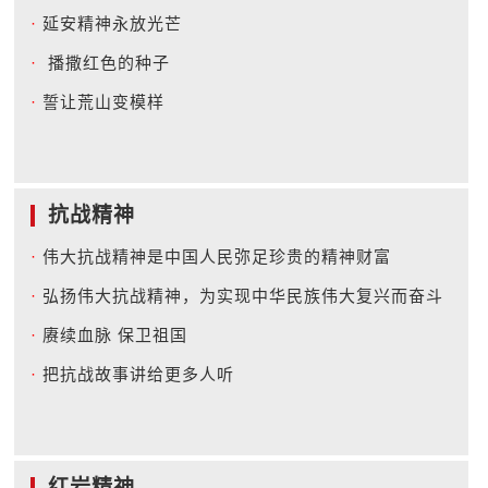
·
延安精神永放光芒
·
播撒红色的种子
·
誓让荒山变模样
抗战精神
·
伟大抗战精神是中国人民弥足珍贵的精神财富
·
弘扬伟大抗战精神，为实现中华民族伟大复兴而奋斗
·
赓续血脉 保卫祖国
·
把抗战故事讲给更多人听
红岩精神