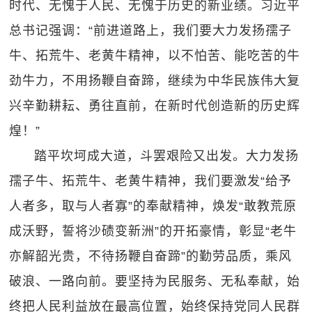
时代、无愧于人民、无愧于历史的新业绩。习近平
总书记强调：“前进道路上，我们要大力发扬孺子
牛、拓荒牛、老黄牛精神，以不怕苦、能吃苦的牛
劲牛力，不用扬鞭自奋蹄，继续为中华民族伟大复
兴辛勤耕耘、勇往直前，在新时代创造新的历史辉
煌！”
踏平坎坷成大道，斗罢艰险又出发。大力发扬
孺子牛、拓荒牛、老黄牛精神，我们要激发“给予
人者多，取与人者寡”的奉献精神，焕发“敢教荒原
成沃野，誓将沙碛变新洲”的开拓豪情，彰显“老牛
亦解韶光贵，不待扬鞭自奋蹄”的勤劳品质，乘风
破浪、一路向前。要坚持为民服务、无私奉献，始
终把人民利益放在最高位置，始终保持党同人民群