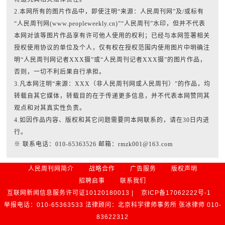
2.本网所有的图片作品中，即使注明“来源：人民周刊网”及/或标有
“人民周刊网(www.peopleweekly.cn)”“人民周刊”水印，但并不代表
本网对该等图片作品享有许可他人使用的权利；已经与本网签署相关
授权使用协议的单位及个人，仅有权在授权范围内使用图片中明确注
明“人民周刊网记者XXX摄”或“人民周刊记者XXX摄”的图片作品，
否则，一切不利后果自行承担。
3.凡本网注明“来源：XXX（非人民周刊网或人民周刊）”的作品，均
转载自其它媒体，转载目的在于传递更多信息，并不代表本网赞同其
观点和对其真实性负责。
4.如因作品内容、版权和其它问题需要同本网联系的，请在30日内进
行。
※ 联系电话：010-65363526 邮箱：rmzk001@163.com
人民周刊网简介
战略合作
广告服务
版权声明
招聘启事
联系我们
互联网新闻信息服务许可证10120180013 |
京ICP备17062222号-1
举报电话：010-65363533 法律顾问：北京科宇律师事务所 张冰律师 010-
83622312