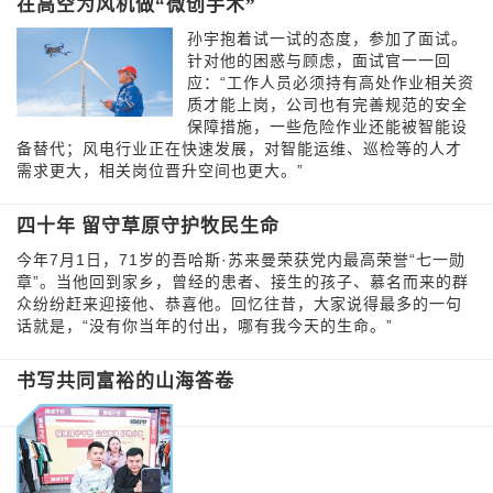
在高空为风机做“微创手术”
孙宇抱着试一试的态度，参加了面试。
针对他的困惑与顾虑，面试官一一回
应：“工作人员必须持有高处作业相关资
质才能上岗，公司也有完善规范的安全
保障措施，一些危险作业还能被智能设
备替代；风电行业正在快速发展，对智能运维、巡检等的人才
需求更大，相关岗位晋升空间也更大。”
四十年 留守草原守护牧民生命
今年7月1日，71岁的吾哈斯·苏来曼荣获党内最高荣誉“七一勋
章”。当他回到家乡，曾经的患者、接生的孩子、慕名而来的群
众纷纷赶来迎接他、恭喜他。回忆往昔，大家说得最多的一句
话就是，“没有你当年的付出，哪有我今天的生命。”
书写共同富裕的山海答卷