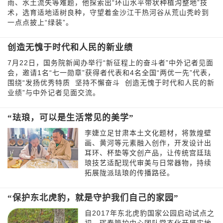
雨、水土流失等难题，他探索出“环山水平带状种植沟整地”技
术，选育适地适树良种，守望着金沙江干热河谷从荒山秃岭到
一点点披上“绿装”。
创造无愧于时代和人民的新业绩
7月22日，国务院新闻办举行“新征程上的奋斗者”中外记者见面
会，邀请1名“七一勋章”获得者代表和4名全国“两优一先”代表，
围绕“发扬优秀特质 坚持不懈奋斗 创造无愧于时代和人民的新
业绩”与中外记者见面交流。
“珐琅，可以是生活常见的美学”
李婕立足甘肃本土文化题材，将敦煌壁
画、黄河等元素融入创作，开发设计出
耳环、杯垫等文创产品，让传统宫廷珐
琅技艺适配现代审美与日常器物，持续
拓展陇派珐琅的传播路径。
“保护东北虎豹，就是守护我们自己的家园”
自2017年东北虎豹国家公园启动试点之