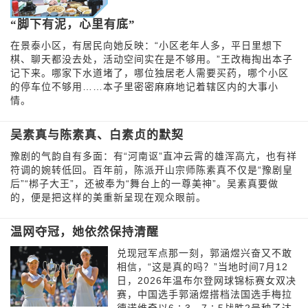
“脚下有泥，心里有底”
在景泰小区，有居民向她反映：“小区老年人多，平日里想下
棋、聊天都没去处，活动空间实在是不够用。”王改梅掏出本子
记下来。哪家下水道堵了，哪位独居老人需要买药，哪个小区
的停车位不够用……本子里密密麻麻地记着辖区内的大事小
情。
吴素真与陈素真、白素贞的默契
豫剧的气韵自有多面：有“河南讴”直冲云霄的雄浑高亢，也有祥
符调的婉转低回。百年前，陈派开山宗师陈素真不仅是“豫剧皇
后”“梆子大王”，还被奉为“舞台上的一尊美神”。吴素真要做
的，便是把这样的美重新呈现在观众眼前。
温网夺冠，她依然保持清醒
兑现冠军点那一刻，郭涵煜兴奋又不敢
相信，“这是真的吗？”当地时间7月12
日，2026年温布尔登网球锦标赛女双决
赛，中国选手郭涵煜搭档法国选手梅拉