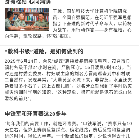
身有桎梏 心向鸿鹄
王戟，国防科技大学计算机学院研究
员、全国自强模范，在习近平强军思想
指引下奋进的新时代革命军人，以轮椅
为战车，用行动作答——身有桎梏，心
向鸿鹄；驱轮探路，怀“戟”报国。
“教科书级”避险，是如何做到的
2025年6月14日，台风“蝴蝶”裹挟着暴雨袭击粤西，茂名市县
镇村各级干部24小时在岗，严防死守。15日凌晨0时42分，当
时还是村委会委员、村妇联主席的刘名芳冒雨巡查到中和村联
二自然村，发现异常，“大量黄泥水流下来，非常急，水里还夹
杂着很多小石子，踩上去都扎脚”。刘名芳立刻想到了平时防灾
减灾培训时学到的知识，“这种现象，很可能就是泥石流或山体
滑坡的前兆”。
申铁军和环青赛这20多年
“每年我们的首要工作，就是环青赛。”申铁军说，“赛事只有10
天左右，但算上赛前反复踩点、确定线路，赛后反馈和复盘调
研的时间，得忙大半年。一个新点位的确定，少说也得去十几