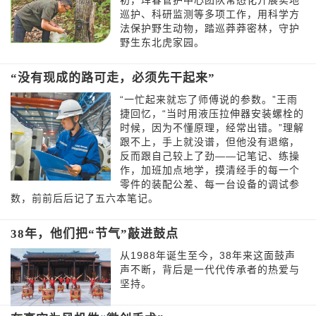
初，珲春管护中心团队常态化开展实地
巡护、科研监测等多项工作，用科学方
法保护野生动物，踏巡莽莽密林，守护
野生东北虎家园。
“没有现成的路可走，必须先干起来”
“一忙起来就忘了师傅说的参数。”王雨
捷回忆，“当时用液压拉伸器安装螺栓的
时候，因为不懂原理，经常出错。”理解
跟不上，手上就没谱，但他没有退缩，
反而跟自己较上了劲——记笔记、练操
作，加班加点地学，摸清经手的每一个
零件的装配公差、每一台设备的调试参
数，前前后后记了五六本笔记。
38年，他们把“节气”敲进鼓点
从1988年诞生至今，38年来这面鼓声
声不断，背后是一代代传承者的热爱与
坚持。