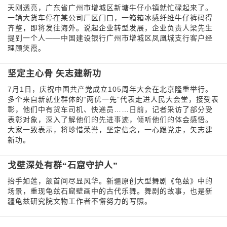
天刚透亮，广东省广州市增城区新塘牛仔小镇就忙碌起来了。
一辆大货车停在某公司厂区门口，一箱箱冰感纤维牛仔裤码得
齐整，即将发往海外。说起企业转型发展，企业负责人梁先生
提到一个人——中国建设银行广州市增城区凤凰城支行客户经
理顾笑霞。
坚定主心骨 矢志建新功
7月1日，庆祝中国共产党成立105周年大会在北京隆重举行。
多个来自新就业群体的“两优一先”代表走进人民大会堂，接受表
彰，他们中有货车司机、快递员……日前，记者采访了部分受
表彰对象，深入了解他们的先进事迹，倾听他们的体会感悟。
大家一致表示，将珍惜荣誉，坚定信念，一心跟党走，矢志建
新功。
戈壁深处有群“石窟守护人”
抬手如莲，颔首间尽显风华。新疆原创大型舞剧《龟兹》中的
场景，重现龟兹石窟壁画中的古代乐舞。舞剧的故事，也是新
疆龟兹研究院文物工作者不懈努力的写照。