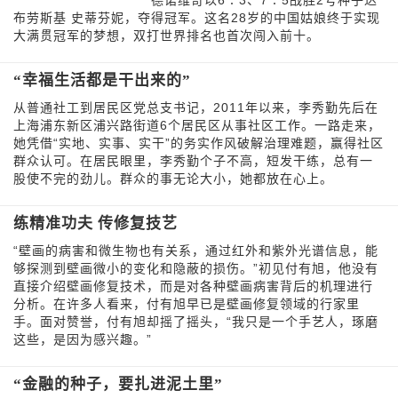
德诺维奇以6∶3、7∶5战胜2号种子达
布劳斯基 史蒂芬妮，夺得冠军。这名28岁的中国姑娘终于实现
大满贯冠军的梦想，双打世界排名也首次闯入前十。
“幸福生活都是干出来的”
从普通社工到居民区党总支书记，2011年以来，李秀勤先后在
上海浦东新区浦兴路街道6个居民区从事社区工作。一路走来，
她凭借“实地、实事、实干”的务实作风破解治理难题，赢得社区
群众认可。在居民眼里，李秀勤个子不高，短发干练，总有一
股使不完的劲儿。群众的事无论大小，她都放在心上。
练精准功夫 传修复技艺
“壁画的病害和微生物也有关系，通过红外和紫外光谱信息，能
够探测到壁画微小的变化和隐蔽的损伤。”初见付有旭，他没有
直接介绍壁画修复技术，而是对各种壁画病害背后的机理进行
分析。在许多人看来，付有旭早已是壁画修复领域的行家里
手。面对赞誉，付有旭却摇了摇头，“我只是一个手艺人，琢磨
这些，是因为感兴趣。”
“金融的种子，要扎进泥土里”