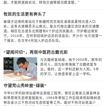
趟，才能把道路状况、转场交通等情况摸清楚。”
牧民的生活更有奔头了
破城子边境检查站位于新疆阿克苏地区温宿县夏特古道入口
处，这条古道横贯天山南北，是古代南北疆交流往来的交通要
道。辖区在古道东北侧建有6个护边员执勤点，守护着边境安
宁。2016年，在听到招收护边员的消息后，开沙尔·吐尔逊第一
个报名，在次年4月加入护边员队伍。
“望闻问切”，再现中医药古籍光彩
与古籍修复结缘，始于2004年。那年的
茆可人，因为好奇填报了古籍修复专
业。彼时，这一学科还鲜为人知。5年
的学习，让他逐渐爱上这一学科。
守望荒山秃岭披“绿装”
今年62岁的赵培仙是林业高级工程师，曾任云南省元谋县林业
和草原局生态修复股股长，1984年参加工作后就承担起植树造
林及金沙江干热河谷生态修复等工作。面对干热河谷高温少