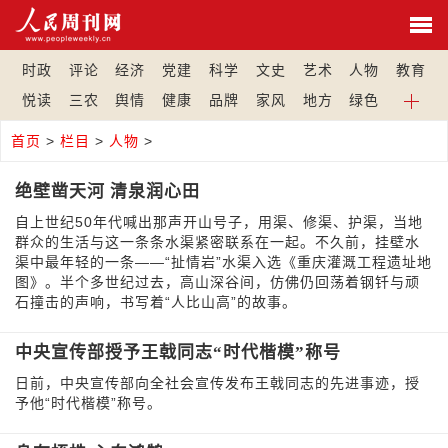
时政
评论
经济
党建
科学
文史
艺术
人物
教育
悦读
三农
舆情
健康
品牌
家风
地方
绿色
首页
>
栏目
>
人物
>
绝壁凿天河 清泉润心田
自上世纪50年代喊出那声开山号子，用渠、修渠、护渠，当地
群众的生活与这一条条水渠紧密联系在一起。不久前，挂壁水
渠中最年轻的一条——“扯情岩”水渠入选《重庆灌溉工程遗址地
图》。半个多世纪过去，高山深谷间，仿佛仍回荡着钢钎与顽
石撞击的声响，书写着“人比山高”的故事。
中央宣传部授予王戟同志“时代楷模”称号
日前，中央宣传部向全社会宣传发布王戟同志的先进事迹，授
予他“时代楷模”称号。