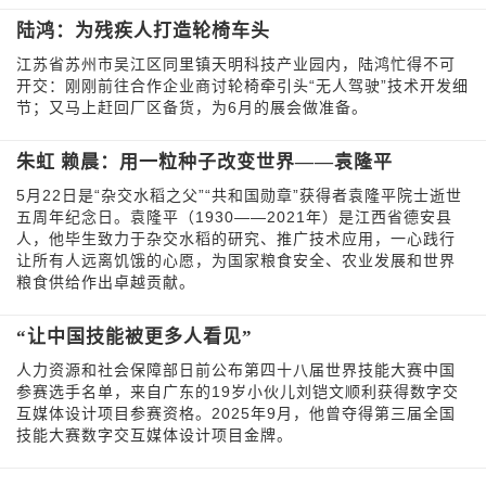
陆鸿：为残疾人打造轮椅车头
江苏省苏州市吴江区同里镇天明科技产业园内，陆鸿忙得不可
开交：刚刚前往合作企业商讨轮椅牵引头“无人驾驶”技术开发细
节；又马上赶回厂区备货，为6月的展会做准备。
朱虹 赖晨：用一粒种子改变世界——袁隆平
5月22日是“杂交水稻之父”“共和国勋章”获得者袁隆平院士逝世
五周年纪念日。袁隆平（1930——2021年）是江西省德安县
人，他毕生致力于杂交水稻的研究、推广技术应用，一心践行
让所有人远离饥饿的心愿，为国家粮食安全、农业发展和世界
粮食供给作出卓越贡献。
“让中国技能被更多人看见”
人力资源和社会保障部日前公布第四十八届世界技能大赛中国
参赛选手名单，来自广东的19岁小伙儿刘铠文顺利获得数字交
互媒体设计项目参赛资格。2025年9月，他曾夺得第三届全国
技能大赛数字交互媒体设计项目金牌。