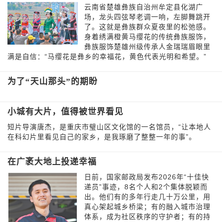
云南省楚雄彝族自治州牟定县化湖广
场，龙头四弦琴老调一响，左脚舞跳开
了。这就是彝族群众夏夜里的松弛感。
身着绣满橙黄马缨花的传统彝族服饰，
彝族服饰楚雄州级传承人金瑞瑞眉眼里
满是自信：“马缨花是彝乡的幸福花，黄色代表光明和希望。”
为了“天山那头”的期盼
小城有大片，值得被世界看见
短片导演唐杰，是重庆市璧山区文化馆的一名馆员，“让本地人
在科幻片里看见自己的家乡，是我琢磨了整整一年的事”。
在广袤大地上投递幸福
日前，国家邮政局发布2026年“十佳快
递员”事迹，8名个人和2个集体脱颖而
出。他们有的多年行走几十万公里，用
真心架起城乡桥梁；有的融入城市治理
体系，成为社区秩序的守护者；有的持