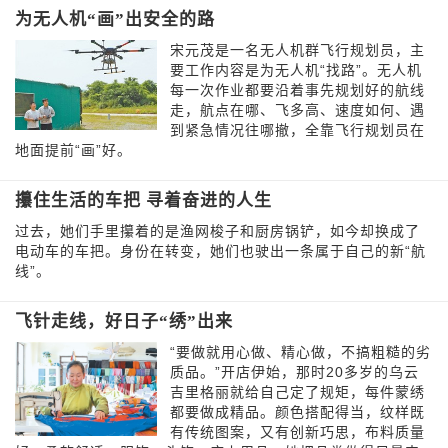
为无人机“画”出安全的路
宋元茂是一名无人机群飞行规划员，主
要工作内容是为无人机“找路”。无人机
每一次作业都要沿着事先规划好的航线
走，航点在哪、飞多高、速度如何、遇
到紧急情况往哪撤，全靠飞行规划员在
地面提前“画”好。
攥住生活的车把 寻着奋进的人生
过去，她们手里攥着的是渔网梭子和厨房锅铲，如今却换成了
电动车的车把。身份在转变，她们也驶出一条属于自己的新“航
线”。
飞针走线，好日子“绣”出来
“要做就用心做、精心做，不搞粗糙的劣
质品。”开店伊始，那时20多岁的乌云
吉里格丽就给自己定了规矩，每件蒙绣
都要做成精品。颜色搭配得当，纹样既
有传统图案，又有创新巧思，布料质量