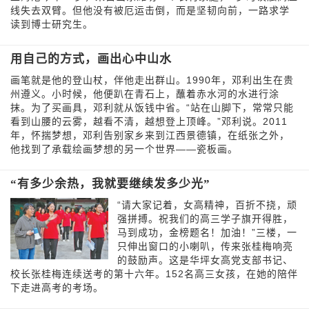
线失去双臂。但他没有被厄运击倒，而是坚韧向前，一路求学
读到博士研究生。
用自己的方式，画出心中山水
画笔就是他的登山杖，伴他走出群山。1990年，邓利出生在贵
州遵义。小时候，他便趴在青石上，蘸着赤水河的水进行涂
抹。为了买画具，邓利就从饭钱中省。“站在山脚下，常常只能
看到山腰的云雾，越看不清，越想登上顶峰。”邓利说。2011
年，怀揣梦想，邓利告别家乡来到江西景德镇，在纸张之外，
他找到了承载绘画梦想的另一个世界——瓷板画。
“有多少余热，我就要继续发多少光”
“请大家记着，女高精神，百折不挠，顽
强拼搏。祝我们的高三学子旗开得胜，
马到成功，金榜题名！加油！”三楼，一
只伸出窗口的小喇叭，传来张桂梅响亮
的鼓励声。这是华坪女高党支部书记、
校长张桂梅连续送考的第十六年。152名高三女孩，在她的陪伴
下走进高考的考场。