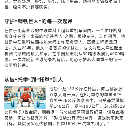
好、柔软舒适。服饰、头饰、床上用品，她把品类做得尽量丰
富，吸引不少顾客购买。
守护“钢铁巨人”的每一次起吊
在位于湖南长沙的中联重科工程起重机车间内，一个忙碌的身
影穿梭在数十米高的“钢铁巨人”之间，眼神专注、动作利落，他
就是中联重科装调技能大师工作室负责人、高级工程师龙卫
国。从业25年，他从一名普通的调试员，成长为超大吨位起重
机调试领域的顶尖专家，在中国起重机从50吨级发展到4000吨
级、一次次刷新全球纪录的背后，用心守护着大国重器的每一
次平稳起吊。
从被“托举”到“托举”别人
成功举起183公斤杠铃后，何岳基紧握
双拳大吼一声。在5月举办的举重亚锦
赛男子65公斤级赛事中，何岳基凭借抓
举146公斤、挺举183公斤、总成绩329
公斤包揽3枚金牌，刷新挺举与总成绩两项世界纪录。谈及此番
突破，何岳基格外冷静：“对成绩没有特别意外，这是赛前既定
目标。其实发挥没达预期，抓举150公斤试举失利了。”