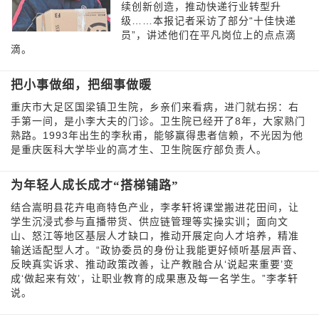
续创新创造，推动快递行业转型升
级……本报记者采访了部分“十佳快递
员”，讲述他们在平凡岗位上的点点滴
滴。
把小事做细，把细事做暖
重庆市大足区国梁镇卫生院，乡亲们来看病，进门就右拐：右
手第一间，是小李大夫的门诊。卫生院已经开了8年，大家熟门
熟路。1993年出生的李秋甫，能够赢得患者信赖，不光因为他
是重庆医科大学毕业的高才生、卫生院医疗部负责人。
为年轻人成长成才“搭梯铺路”
结合嵩明县花卉电商特色产业，李孝轩将课堂搬进花田间，让
学生沉浸式参与直播带货、供应链管理等实操实训；面向文
山、怒江等地区基层人才缺口，推动开展定向人才培养，精准
输送适配型人才。“政协委员的身份让我能更好倾听基层声音、
反映真实诉求、推动政策改善，让产教融合从‘说起来重要’变
成‘做起来有效’，让职业教育的成果惠及每一名学生。”李孝轩
说。