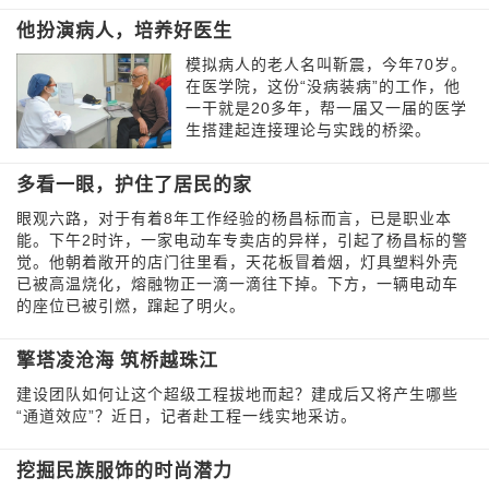
他扮演病人，培养好医生
模拟病人的老人名叫靳震，今年70岁。
在医学院，这份“没病装病”的工作，他
一干就是20多年，帮一届又一届的医学
生搭建起连接理论与实践的桥梁。
多看一眼，护住了居民的家
眼观六路，对于有着8年工作经验的杨昌标而言，已是职业本
能。下午2时许，一家电动车专卖店的异样，引起了杨昌标的警
觉。他朝着敞开的店门往里看，天花板冒着烟，灯具塑料外壳
已被高温烧化，熔融物正一滴一滴往下掉。下方，一辆电动车
的座位已被引燃，蹿起了明火。
擎塔凌沧海 筑桥越珠江
建设团队如何让这个超级工程拔地而起？建成后又将产生哪些
“通道效应”？近日，记者赴工程一线实地采访。
挖掘民族服饰的时尚潜力