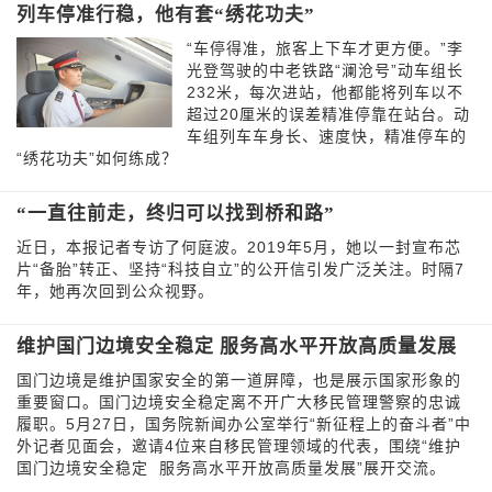
列车停准行稳，他有套“绣花功夫”
“车停得准，旅客上下车才更方便。”李
光登驾驶的中老铁路“澜沧号”动车组长
232米，每次进站，他都能将列车以不
超过20厘米的误差精准停靠在站台。动
车组列车车身长、速度快，精准停车的
“绣花功夫”如何练成？
“一直往前走，终归可以找到桥和路”
近日，本报记者专访了何庭波。2019年5月，她以一封宣布芯
片“备胎”转正、坚持“科技自立”的公开信引发广泛关注。时隔7
年，她再次回到公众视野。
维护国门边境安全稳定 服务高水平开放高质量发展
国门边境是维护国家安全的第一道屏障，也是展示国家形象的
重要窗口。国门边境安全稳定离不开广大移民管理警察的忠诚
履职。5月27日，国务院新闻办公室举行“新征程上的奋斗者”中
外记者见面会，邀请4位来自移民管理领域的代表，围绕“维护
国门边境安全稳定 服务高水平开放高质量发展”展开交流。