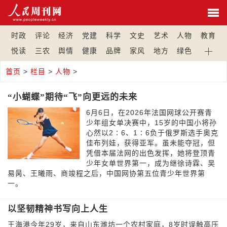
时政
评论
经济
党建
科学
文史
艺术
人物
教育
悦读
三农
舆情
健康
品牌
家风
地方
绿色
首页
>
栏目
>
人物
>
“小蝴蝶”期待“飞”向更远的未来
6月6日，在2026年法国网球公开赛青
少年组女单决赛中，15岁的中国小将孙
心然以2∶6、1∶6负于俄罗斯选手奥克
佳布列娃，获得亚军。虽未能夺冠，但
凭借本届法网的出色发挥，她将登顶青
少年女单世界第一，成为继徐诗霖、吴
易昺、王曦雨、商竣程之后，中国网协第五位青少年世界第
一。
以坚韧精神书写向上人生
王海港今年29岁，来自山东潍坊一个农村家庭，8岁时误触高压