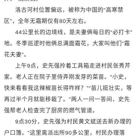
洛古河村位置偏远，被称为中国的“高寒禁
区”，全年无霜期仅有80天左右。
44公里长的边境线，是夫妻俩每日的“必打卡”
地。冬季巡逻时他俩总满面霜花，大家叫他们“霜
花夫妻”。
上午9点，史先强拎着工具箱走进村民张秀芹
家。老人正在院子里侍弄刚发芽的菜苗。“小史，
快来看看我这辣椒苗长得咋样？”“苗儿挺壮实，等
再过半个月就能移栽了。”两人一问一答间，史先
强帮老人检查完了厨房的燃气管道。
9点30分，史先强为村民黄文斌送去新办理的
户口簿。“这里离派出所90多公里，村民办理落