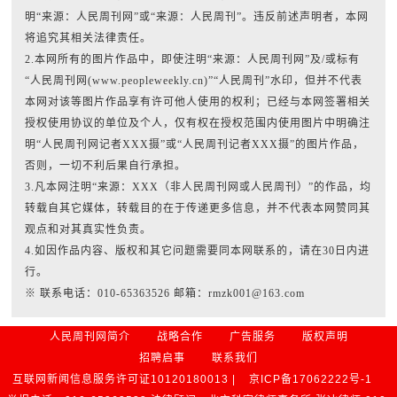
明“来源：人民周刊网”或“来源：人民周刊”。违反前述声明者，本网
将追究其相关法律责任。
2.本网所有的图片作品中，即使注明“来源：人民周刊网”及/或标有
“人民周刊网(www.peopleweekly.cn)”“人民周刊”水印，但并不代表
本网对该等图片作品享有许可他人使用的权利；已经与本网签署相关
授权使用协议的单位及个人，仅有权在授权范围内使用图片中明确注
明“人民周刊网记者XXX摄”或“人民周刊记者XXX摄”的图片作品，
否则，一切不利后果自行承担。
3.凡本网注明“来源：XXX（非人民周刊网或人民周刊）”的作品，均
转载自其它媒体，转载目的在于传递更多信息，并不代表本网赞同其
观点和对其真实性负责。
4.如因作品内容、版权和其它问题需要同本网联系的，请在30日内进
行。
※ 联系电话：010-65363526 邮箱：rmzk001@163.com
人民周刊网简介
战略合作
广告服务
版权声明
招聘启事
联系我们
互联网新闻信息服务许可证10120180013 |
京ICP备17062222号-1