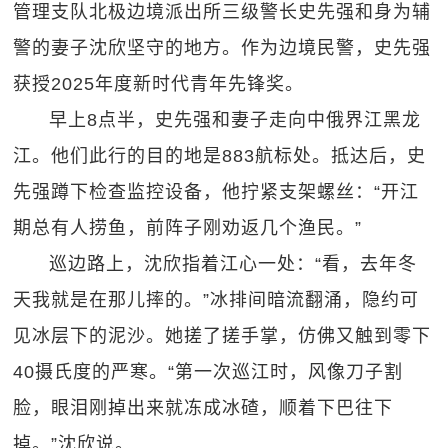
管理支队北极边境派出所三级警长史先强和身为辅
警的妻子沈欣坚守的地方。作为边境民警，史先强
获授2025年度新时代青年先锋奖。
早上8点半，史先强和妻子走向中俄界江黑龙
江。他们此行的目的地是883航标处。抵达后，史
先强蹲下检查监控设备，他拧紧支架螺丝：“开江
期总有人捞鱼，前阵子刚劝返几个渔民。”
巡边路上，沈欣指着江心一处：“看，去年冬
天我就是在那儿摔的。”冰排间暗流翻涌，隐约可
见冰层下的泥沙。她搓了搓手掌，仿佛又触到零下
40摄氏度的严寒。“第一次巡江时，风像刀子割
脸，眼泪刚掉出来就冻成冰碴，顺着下巴往下
掉。”沈欣说。