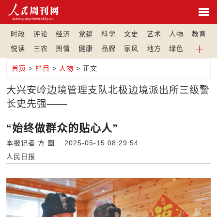
时政
评论
经济
党建
科学
文史
艺术
人物
教育
悦读
三农
舆情
健康
品牌
家风
地方
绿色
首页
>
栏目
>
人物
> 正文
大兴安岭边境管理支队北极边境派出所三级警
长史先强——
“始终做群众的贴心人”
本报记者 方 圆 2025-05-15 08:29:54
人民日报