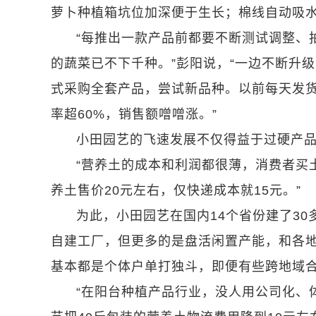
萝卜种植箱坑位加深便于生长；棉线自动吸
“每推出一款产品前都要不断测试调整、
的蔬菜已不下千种。”彭阳说，“一边不断升
式采购全套产品，尝试新品种。以前每天发
率超60%，销售额噌噌涨。”
小田园艺的飞速发展不仅得益于过硬产
“营养土的成本和利润都很薄，消费者买土
养土售价20元左右，仅快递成本就15元。”
为此，小田园艺在国内14个省份建了3
自建工厂，但更多的是盘活闲置产能，和各地
基本都是个体户单打独斗，即便有些跨地域合
“在阳台种植产品行业，没人用公司化、