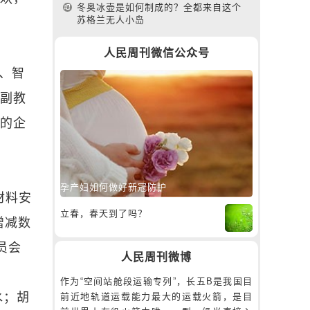
冬奥冰壶是如何制成的？全都来自这个
苏格兰无人小岛
人民周刊微信公众号
、智
系副教
关的企
孕产妇如何做好新冠防护
材料安
立春，春天到了吗？
增减数
员会
人民周刊微博
作为“空间站舱段运输专列”，长五B是我国目
水；胡
前近地轨道运载能力最大的运载火箭，是目