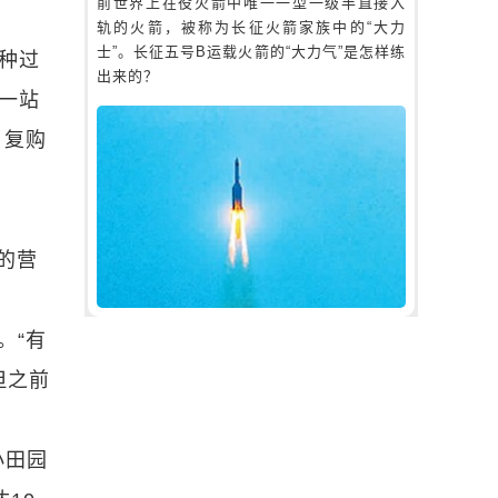
前世界上在役火箭中唯一一型一级半直接入
轨的火箭，被称为长征火箭家族中的“大力
士”。长征五号B运载火箭的“大力气”是怎样练
种过
出来的？
里一站
，复购
的营
。“有
但之前
小田园