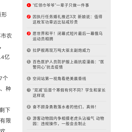
“红领巾爷爷”一辈子只做一件事
渐形
因执行任务婚礼推迟3次 新娘说：值得
这枚军功章远比钻戒珍贵
愿世界和平！闭幕式短片最后一幕俄乌
都市农
运动员相拥
，
拉萨舰再现万吨大驱主副炮威力
4亿
百色医护人员防护服上画抗疫漫画：“医
警同心”抗击疫情
7个
空间站第一视角看绝美晨昏线
箱、种
“双减”后首个寒假有何不同？学生和家长
这样说
奋不顾身勇救落水者的他们，真帅！
剩下
游客动物园内争相摸老虎头沾福气 动物
备有限
园：违规操作，一般会去制止
喜欢，