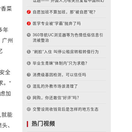
话题—— 外国人为啥突然爱看中国科幻
“香菜
自愿加班不算加班，那“被自愿”呢？
医学专业被“学霸”抛弃了吗
多年
360导航UC浏览器等为色情低俗信息引
、广州
流被整治
亿
“刷脸”入住 叫停公租房转租转借行为
毕业生青睐“体制内”只为求稳？
安全
消费级基因检测，可以信任吗
求。”
混乱的外教市场该清理了
焦虑加
网购，你还敢信“好评”吗？
交警设岗收钱背后是怎样的地方生态
久就能
热门视频
喷头、