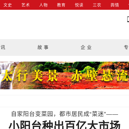
文史
艺术
人物
教育
悦读
三农
舆情
 讯
故 事
企 业
专
自家阳台变菜园，都市居民成“菜迷”——
小阳台种出百亿大市场