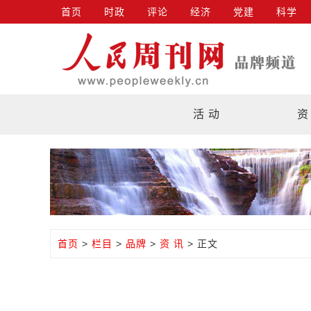
首页
时政
评论
经济
党建
科学
活 动
资
首页
>
栏目
>
品牌
>
资 讯
> 正文