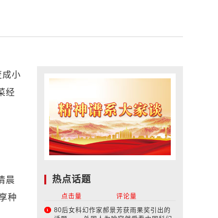
变成小
菜经
热点话题
清晨
点击量
评论量
分享种
80后女科幻作家郝景芳获雨果奖引出的