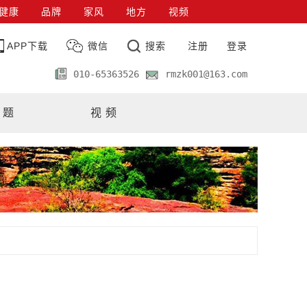
健康
品牌
家风
地方
视频
APP下载
微信
搜索
注册
登录
010-65363526
rmzk001@163.com
 题
视 频