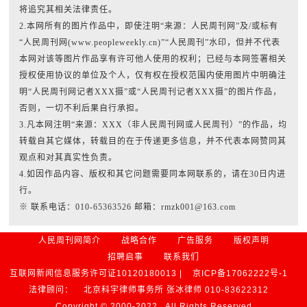
将追究其相关法律责任。
2.本网所有的图片作品中，即使注明“来源：人民周刊网”及/或标有
“人民周刊网(www.peopleweekly.cn)”“人民周刊”水印，但并不代表
本网对该等图片作品享有许可他人使用的权利；已经与本网签署相关
授权使用协议的单位及个人，仅有权在授权范围内使用图片中明确注
明“人民周刊网记者XXX摄”或“人民周刊记者XXX摄”的图片作品，
否则，一切不利后果自行承担。
3.凡本网注明“来源：XXX（非人民周刊网或人民周刊）”的作品，均
转载自其它媒体，转载目的在于传递更多信息，并不代表本网赞同其
观点和对其真实性负责。
4.如因作品内容、版权和其它问题需要同本网联系的，请在30日内进
行。
※ 联系电话：010-65363526 邮箱：rmzk001@163.com
人民周刊网简介
战略合作
广告服务
版权声明
招聘启事
联系我们
互联网新闻信息服务许可证10120180013 |
京ICP备17062222号-1
法律顾问：
北京科宇律师事务所 张冰律师 010-83622312
Copyright © 2000-2022 , All Rights Reserved