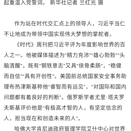
起重温入党誓词。 新华社记者 兰红光 摄
作为站在时代交汇点上的领导人，习近平当仁
不让地成为带领中国实现伟大梦想的掌舵者。
《时代》周刊把习近平评为年度影响世界的百
人之一。他被媒体描述为“精力充沛”“雄心勃勃”“头
脑清醒”，既有“钢铁意志”又具“侠骨柔肠”，“稳健
而自信”“具有开创性”。美国前总统国家安全事务助
理布热津斯基称他“睿智而有远见”，“对国际和国内
问题都有着良好的判断”。俄罗斯学者尤里·塔夫罗
夫斯基评价他是“有极高才智的人，有坚定信念的
人，担当现在和创造未来的人”。
哈佛大学肯尼迪政府管理学院艾什中心对世界