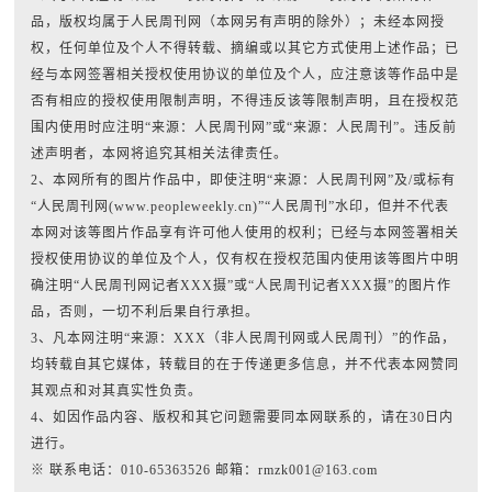
品，版权均属于人民周刊网（本网另有声明的除外）；未经本网授
权，任何单位及个人不得转载、摘编或以其它方式使用上述作品；已
经与本网签署相关授权使用协议的单位及个人，应注意该等作品中是
否有相应的授权使用限制声明，不得违反该等限制声明，且在授权范
围内使用时应注明“来源：人民周刊网”或“来源：人民周刊”。违反前
述声明者，本网将追究其相关法律责任。
2、本网所有的图片作品中，即使注明“来源：人民周刊网”及/或标有
“人民周刊网(www.peopleweekly.cn)”“人民周刊”水印，但并不代表
本网对该等图片作品享有许可他人使用的权利；已经与本网签署相关
授权使用协议的单位及个人，仅有权在授权范围内使用该等图片中明
确注明“人民周刊网记者XXX摄”或“人民周刊记者XXX摄”的图片作
品，否则，一切不利后果自行承担。
3、凡本网注明“来源：XXX（非人民周刊网或人民周刊）”的作品，
均转载自其它媒体，转载目的在于传递更多信息，并不代表本网赞同
其观点和对其真实性负责。
4、如因作品内容、版权和其它问题需要同本网联系的，请在30日内
进行。
※ 联系电话：010-65363526 邮箱：rmzk001@163.com