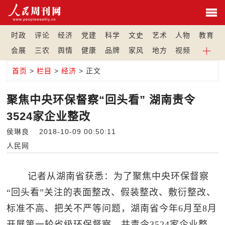
时政
评论
经济
党建
科学
文史
艺术
人物
教育
会展
三农
舆情
健康
品牌
家风
地方
视频
首页
>
栏目
>
经济
> 正文
聚焦中央环保督察“回头看” 湖南责令
3524家企业整改
侯琳良 2018-10-09 00:50:11
人民网
记者从湖南省获悉：为了聚焦中央环保督察
“回头看”关注的表面整改、假装整改、敷衍整改、
标准不高、把关不严等问题，湖南省今年6月至8月
开展第一轮省级环保督察，共责令3524家企业整