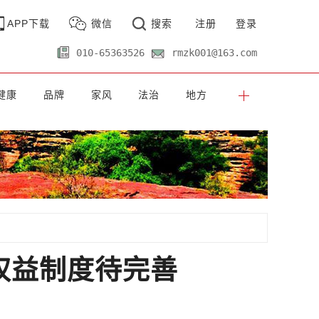
APP下载
微信
搜索
注册
登录
010-65363526
rmzk001@163.com
健康
品牌
家风
法治
地方
权益制度待完善