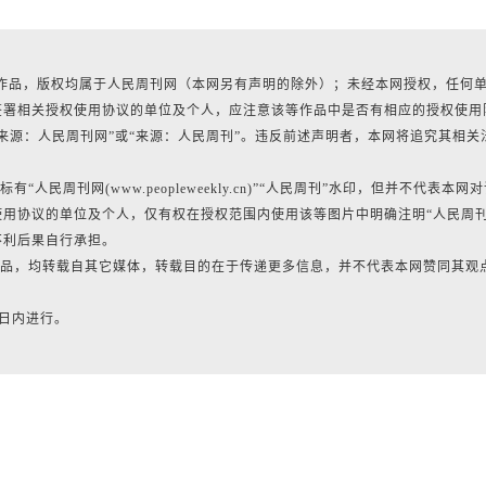
所有作品，版权均属于人民周刊网（本网另有声明的除外）；未经本网授权，任何
签署相关授权使用协议的单位及个人，应注意该等作品中是否有相应的授权使用
来源：人民周刊网”或“来源：人民周刊”。违反前述声明者，本网将追究其相关
民周刊网(www.peopleweekly.cn)”“人民周刊”水印，但并不代表本网
用协议的单位及个人，仅有权在授权范围内使用该等图片中明确注明“人民周
不利后果自行承担。
的作品，均转载自其它媒体，转载目的在于传递更多信息，并不代表本网赞同其观
0日内进行。