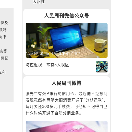
因阳性
人民周刊微信公众号
单位及
限制
法律
对该等
“以租代采”缘何吸引中小企业？
刊网记
防控近视，常有5大误区
点和
人民周刊微博
张先生有张P银行的信用卡，最近他不经意间
发现竟然有两笔大额消费开通了“分期还款”，
每月要还300多元手续费，可他却不记得自己
什么时候开通了自动分期业务。