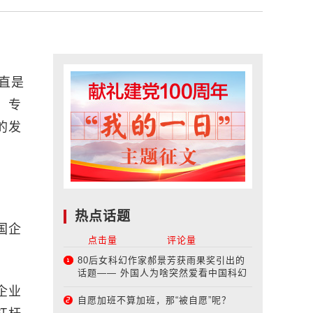
直是
。专
的发
热点话题
国企
点击量
评论量
80后女科幻作家郝景芳获雨果奖引出的
话题—— 外国人为啥突然爱看中国科幻
企业
自愿加班不算加班，那“被自愿”呢？