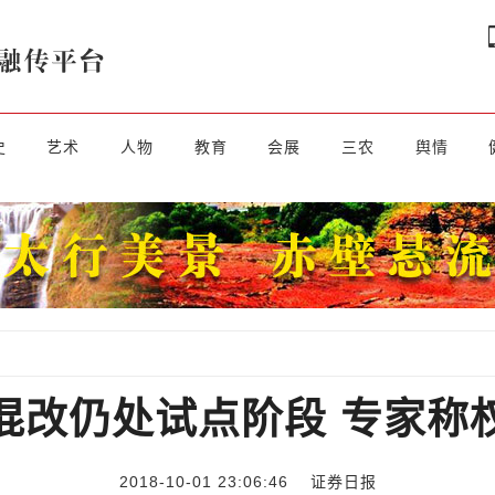
史
艺术
人物
教育
会展
三农
舆情
混改仍处试点阶段 专家称
2018-10-01 23:06:46
证券日报