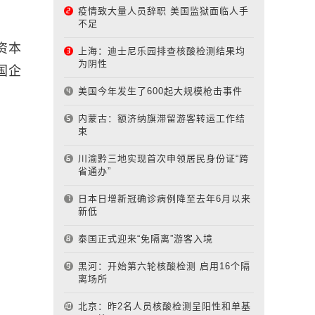
疫情致大量人员辞职 美国监狱面临人手
不足
资本
上海：迪士尼乐园排查核酸检测结果均
为阴性
国企
美国今年发生了600起大规模枪击事件
内蒙古：额济纳旗滞留游客转运工作结
束
川渝黔三地实现首次申领居民身份证“跨
省通办”
日本日增新冠确诊病例降至去年6月以来
新低
泰国正式迎来“免隔离”游客入境
黑河：开始第六轮核酸检测 启用16个隔
离场所
北京：昨2名人员核酸检测呈阳性和单基