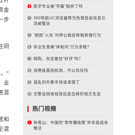
杠杆
医学专业被“学霸”抛弃了吗
资金
360导航UC浏览器等为色情低俗信息引
一步
流被整治
“刷脸”入住 叫停公租房转租转借行为
在同
毕业生青睐“体制内”只为求稳？
网购，你还敢信“好评”吗？
消费级基因检测，可以信任吗
。”
、业
混乱的外教市场该清理了
进混
交警设岗收钱背后是怎样的地方生态
热门视频
营和
钟南山：中国的“零传播政策”并非高成本
做法
企混