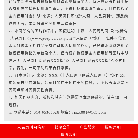
经与本网签署相关授权使用协议的单位及个人，应注意该等作品中是
否有相应的授权使用限制声明，不得违反该等限制声明，且在授权范
围内使用时应注明“来源：人民周刊网”或“来源：人民周刊”。违反前
述声明者，本网将追究其相关法律责任。
2、本网所有的图片作品中，即使注明“来源：人民周刊网”及/或标有
“人民周刊网(www.peopleweekly.cn)”“人民周刊”水印，但并不代表
本网对该等图片作品享有许可他人使用的权利；已经与本网签署相关
授权使用协议的单位及个人，仅有权在授权范围内使用该等图片中明
确注明“人民周刊网记者XXX摄”或“人民周刊记者XXX摄”的图片作
品，否则，一切不利后果自行承担。
3、凡本网注明“来源：XXX（非人民周刊网或人民周刊）”的作品，
均转载自其它媒体，转载目的在于传递更多信息，并不代表本网赞同
其观点和对其真实性负责。
4、如因作品内容、版权和其它问题需要同本网联系的，请在30日内
进行。
※ 联系电话：010-65363526 邮箱：rmzk001@163.com
人民周刊网简介
战略合作
广告服务
版权声明
联系我们