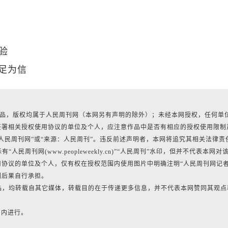
验
不足为信
有作品，版权均属于人民周刊网（本网另有声明的除外）；未经本网授权，任何单
签署相关授权使用协议的单位及个人，应注意作品中是否有相应的授权使用限制
人民周刊网”或“来源：人民周刊”。违反前述声明者，本网将追究其相关法律责
民周刊网(www.peopleweekly.cn)”“人民周刊”水印，但并不代表本网对
协议的单位及个人，仅有权在授权范围内使用图片中明确注明“人民周刊网记
利后果自行承担。
作品，均转载自其它媒体，转载目的在于传递更多信息，并不代表本网赞同其观点
日内进行。