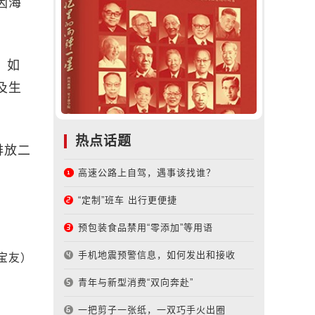
因海
，如
及生
热点话题
排放二
）
高速公路上自驾，遇事该找谁？
“定制”班车 出行更便捷
预包装食品禁用“零添加”等用语
手机地震预警信息，如何发出和接收
宝友）
青年与新型消费“双向奔赴”
一把剪子一张纸，一双巧手火出圈