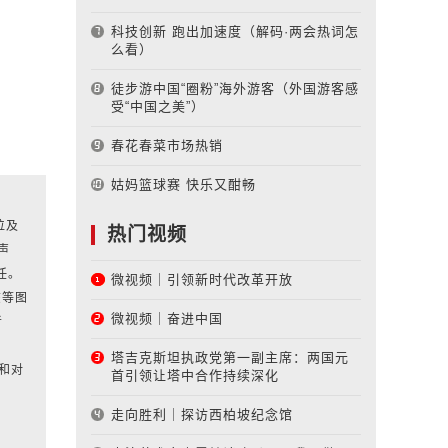
科技创新 跑出加速度（解码·两会热词怎
么看）
徒步游中国“圈粉”海外游客（外国游客感
受“中国之美”）
春花春菜市场热销
姑妈篮球赛 快乐又酣畅
位及
热门视频
声
任。
微视频｜引领新时代改革开放
该等图
微视频｜奋进中国
者
塔吉克斯坦执政党第一副主席：两国元
和对
首引领让塔中合作持续深化
走向胜利｜探访西柏坡纪念馆