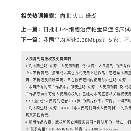
相关热词搜索：
向北
火山
珊瑚
上一篇：
日批准iPS细胞治疗帕金森症临床试
下一篇：
我国平均网速2.38Mbps？专家：
人民周刊网版权及免责声明：
1.凡本网注明“来源：人民周刊网”或“来源：人民周刊”的所
个人不得转载、摘编或以其它方式使用上述作品；已经与本网
明，不得违反限制声明，且在授权范围内使用时应注明“来源：
2.本网所有的图片作品中，即使注明“来源：人民周刊网”及/或标有“人
片作品享有许可他人使用的权利；已经与本网签署相关授权使用
XXX摄”或“人民周刊记者XXX摄”的图片作品，否则，一切不
3.凡本网注明“来源：XXX（非人民周刊网或人民周刊）”的
其真实性负责。
4.如因作品内容、版权和其它问题需要同本网联系的，请在30
※ 联系电话：010-65363526 邮箱：rmzk001@163.com