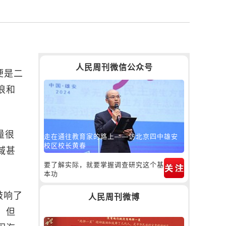
人民周刊微信公众号
便是二
浪和
量很
走在通往教育家的路上——访北京四中雄安
校区校长黄春
域甚
要了解实际，就要掌握调查研究这个基
本功
敲响了
人民周刊微博
。但