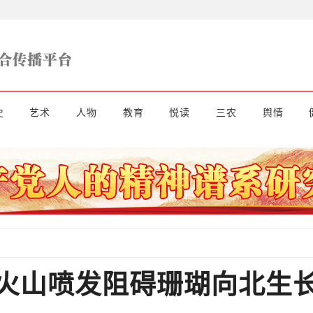
史
艺术
人物
教育
悦读
三农
舆情
火山喷发阻碍珊瑚向北生