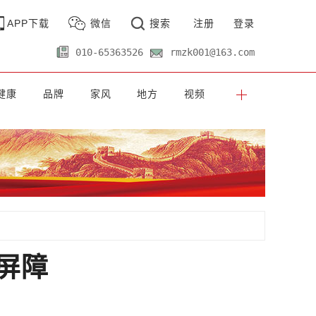
APP下载
微信
搜索
注册
登录
010-65363526
rmzk001@163.com
健康
品牌
家风
地方
视频
屏障