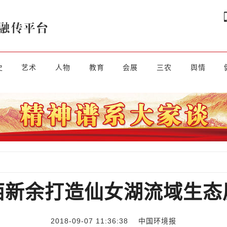
史
艺术
人物
教育
会展
三农
舆情
西新余打造仙女湖流域生态
2018-09-07 11:36:38
中国环境报