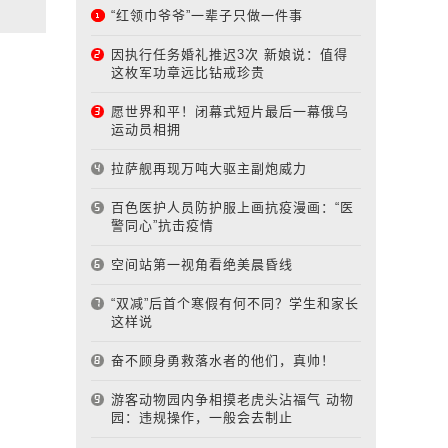
“红领巾爷爷”一辈子只做一件事
因执行任务婚礼推迟3次 新娘说：值得
这枚军功章远比钻戒珍贵
愿世界和平！闭幕式短片最后一幕俄乌
运动员相拥
拉萨舰再现万吨大驱主副炮威力
百色医护人员防护服上画抗疫漫画：“医
警同心”抗击疫情
空间站第一视角看绝美晨昏线
“双减”后首个寒假有何不同？学生和家长
这样说
奋不顾身勇救落水者的他们，真帅！
游客动物园内争相摸老虎头沾福气 动物
园：违规操作，一般会去制止