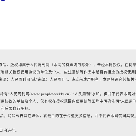
所有作品，版权均属于人民周刊网（本网另有声明的除外）；未经本网授权，任何
签署相关授权使用协议的单位及个人，应注意该等作品中是否有相应的授权使用
来源：人民周刊网”或“来源：人民周刊”。违反前述声明者，本网将追究其相关
民周刊网(www.peopleweekly.cn)”“人民周刊”水印，但并不代表本网
用协议的单位及个人，仅有权在授权范围内使用该等图片中明确注明“人民周
不利后果自行承担。
的作品，均转载自其它媒体，转载目的在于传递更多信息，并不代表本网赞同其观
0日内进行。