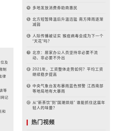
多地发放消费券助商惠民
北方短暂降温后升温迅猛 南方降雨逐渐
减弱
人际传播被证实 猴痘病毒会成为下一个
“天花”吗？
北京：居家办公人员坚持非必要不流
动、非必要不外出
单位及
2021年，工资整体走势如何？平均工资
限制
继续稳步提高
法律
中央气象台发布暴雨蓝色预警 江西南部
对该等
等地局地有大暴雨
刊网记
从“新茶饮”到“国潮烘焙” 谁能抓住这届年
轻人的味蕾？
点和
热门视频