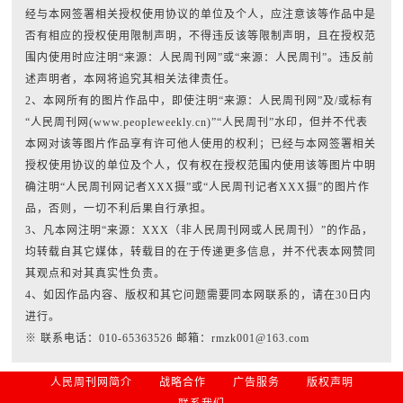
经与本网签署相关授权使用协议的单位及个人，应注意该等作品中是
否有相应的授权使用限制声明，不得违反该等限制声明，且在授权范
围内使用时应注明“来源：人民周刊网”或“来源：人民周刊”。违反前
述声明者，本网将追究其相关法律责任。
2、本网所有的图片作品中，即使注明“来源：人民周刊网”及/或标有
“人民周刊网(www.peopleweekly.cn)”“人民周刊”水印，但并不代表
本网对该等图片作品享有许可他人使用的权利；已经与本网签署相关
授权使用协议的单位及个人，仅有权在授权范围内使用该等图片中明
确注明“人民周刊网记者XXX摄”或“人民周刊记者XXX摄”的图片作
品，否则，一切不利后果自行承担。
3、凡本网注明“来源：XXX（非人民周刊网或人民周刊）”的作品，
均转载自其它媒体，转载目的在于传递更多信息，并不代表本网赞同
其观点和对其真实性负责。
4、如因作品内容、版权和其它问题需要同本网联系的，请在30日内
进行。
※ 联系电话：010-65363526 邮箱：rmzk001@163.com
人民周刊网简介
战略合作
广告服务
版权声明