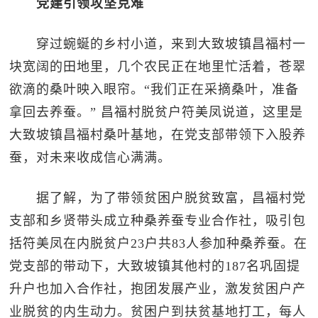
党建引领攻坚克难
穿过蜿蜒的乡村小道，来到大致坡镇昌福村一
块宽阔的田地里，几个农民正在地里忙活着，苍翠
欲滴的桑叶映入眼帘。“我们正在采摘桑叶，准备
拿回去养蚕。” 昌福村脱贫户符美凤说道，这里是
大致坡镇昌福村桑叶基地，在党支部带领下入股养
蚕，对未来收成信心满满。
据了解，为了带领贫困户脱贫致富，昌福村党
支部和乡贤带头成立种桑养蚕专业合作社，吸引包
括符美凤在内脱贫户23户共83人参加种桑养蚕。在
党支部的带动下，大致坡镇其他村的187名巩固提
升户也加入合作社，抱团发展产业，激发贫困户产
业脱贫的内生动力。贫困户到扶贫基地打工，每人