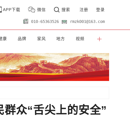
APP下载
微信
搜索
注册
登录
010-65363526
rmzk001@163.com
健康
品牌
家风
地方
视频
群众“舌尖上的安全”