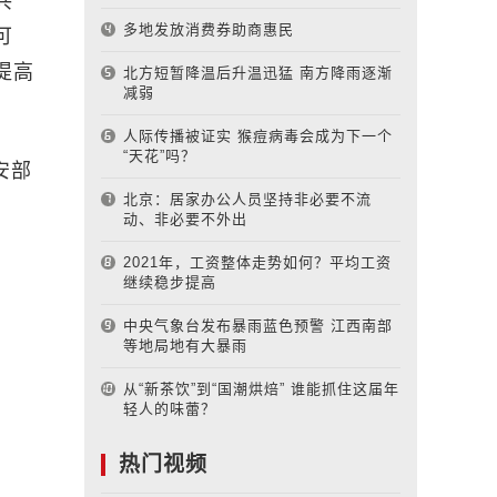
共
多地发放消费券助商惠民
可
提高
北方短暂降温后升温迅猛 南方降雨逐渐
减弱
人际传播被证实 猴痘病毒会成为下一个
“天花”吗？
安部
北京：居家办公人员坚持非必要不流
动、非必要不外出
2021年，工资整体走势如何？平均工资
继续稳步提高
中央气象台发布暴雨蓝色预警 江西南部
等地局地有大暴雨
从“新茶饮”到“国潮烘焙” 谁能抓住这届年
轻人的味蕾？
热门视频