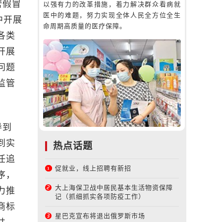
营假冒
以强有力的改革措施，着力解决群众看病就
医中的难题，努力实现全体人民全方位全生
中开展
命周期高质量的医疗保障。
各类
开展
问题
监管
导到
到实
热点话题
任追
促就业，线上招聘有新招
序，
大上海保卫战中居民基本生活物资保障
力推
记（抓细抓实各项防疫工作）
商标
星巴克宣布将退出俄罗斯市场