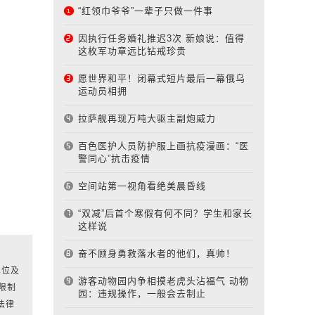
“红领巾爷爷”一辈子只做一件事
因执行任务婚礼推迟3次 新娘说：值得
这枚军功章远比钻戒珍贵
愿世界和平！闭幕式短片最后一幕俄乌
运动员相拥
拉萨舰再现万吨大驱主副炮威力
百色医护人员防护服上画抗疫漫画：“医
警同心”抗击疫情
空间站第一视角看绝美晨昏线
“双减”后首个寒假有何不同？学生和家长
这样说
奋不顾身勇救落水者的他们，真帅！
单位及
游客动物园内争相摸老虎头沾福气 动物
限制
园：违规操作，一般会去制止
法律