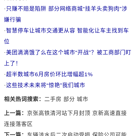
·
只赚不赔是陷阱 部分网络商城“挂羊头卖狗肉”涉
嫌行骗
·
智慧停车让城市交通更从容 智能化让车主找到车
位
·
美团滴滴饿了么在这个城市“开战”？被工商部门盯
上了！
·
超半数城市6月房价环比增幅超1%
·
这些技术未来将“惊艳”我们城市
相关热词搜索：
二手房
部分
城市
上一篇：
京张高铁清河站下月封顶 京新高速直接
连接落客区
下一篇：
车辆涉水后二次启动受损 保险公司可能