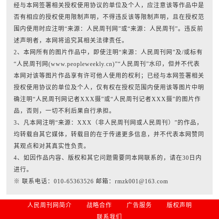
经与本网签署相关授权使用协议的单位及个人，应注意该等作品中是
否有相应的授权使用限制声明，不得违反该等限制声明，且在授权范
围内使用时应注明“来源：人民周刊网”或“来源：人民周刊”。违反前
述声明者，本网将追究其相关法律责任。
2、本网所有的图片作品中，即使注明“来源：人民周刊网”及/或标有
“人民周刊网(www.peopleweekly.cn)”“人民周刊”水印，但并不代表
本网对该等图片作品享有许可他人使用的权利；已经与本网签署相关
授权使用协议的单位及个人，仅有权在授权范围内使用该等图片中明
确注明“人民周刊网记者XXX摄”或“人民周刊记者XXX摄”的图片作
品，否则，一切不利后果自行承担。
3、凡本网注明“来源：XXX（非人民周刊网或人民周刊）”的作品，
均转载自其它媒体，转载目的在于传递更多信息，并不代表本网赞同
其观点和对其真实性负责。
4、如因作品内容、版权和其它问题需要同本网联系的，请在30日内
进行。
※ 联系电话：010-65363526 邮箱：rmzk001@163.com
人民周刊网简介
战略合作
广告服务
版权声明
联系我们