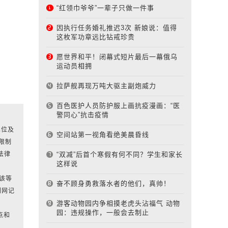
“红领巾爷爷”一辈子只做一件事
因执行任务婚礼推迟3次 新娘说：值得
这枚军功章远比钻戒珍贵
愿世界和平！闭幕式短片最后一幕俄乌
运动员相拥
拉萨舰再现万吨大驱主副炮威力
百色医护人员防护服上画抗疫漫画：“医
警同心”抗击疫情
单位及
空间站第一视角看绝美晨昏线
限制
“双减”后首个寒假有何不同？学生和家长
法律
这样说
对该等
奋不顾身勇救落水者的他们，真帅！
刊网记
游客动物园内争相摸老虎头沾福气 动物
园：违规操作，一般会去制止
点和