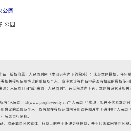
家公园
好
公园
所有作品，版权均属于人民周刊网（本网另有声明的除外）；未经本网授权，任何
签署相关授权使用协议的单位及个人，应注意该等作品中是否有相应的授权使用
来源：人民周刊网”或“来源：人民周刊”。违反前述声明者，本网将追究其相关
民周刊网(www.peopleweekly.cn)”“人民周刊”水印，但并不代表本网
用协议的单位及个人，仅有权在授权范围内使用该等图片中明确注明“人民周
不利后果自行承担。
的作品，均转载自其它媒体，转载目的在于传递更多信息，并不代表本网赞同其观