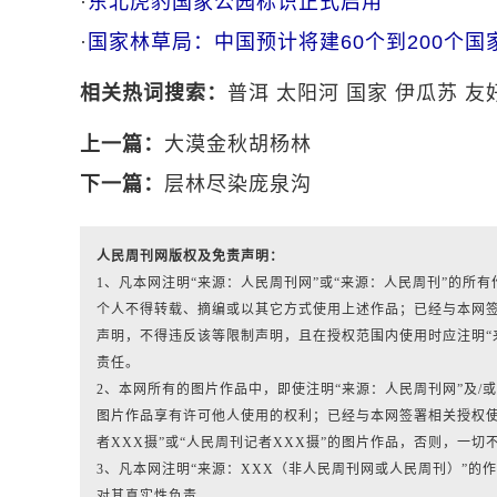
·
东北虎豹国家公园标识正式启用
·
国家林草局：中国预计将建60个到200个国
相关热词搜索：
普洱
太阳河
国家
伊瓜苏
友
上一篇：
大漠金秋胡杨林
下一篇：
层林尽染庞泉沟
人民周刊网版权及免责声明：
1、凡本网注明“来源：人民周刊网”或“来源：人民周刊”的
个人不得转载、摘编或以其它方式使用上述作品；已经与本网
声明，不得违反该等限制声明，且在授权范围内使用时应注明“
责任。
2、本网所有的图片作品中，即使注明“来源：人民周刊网”及/或标有“人
图片作品享有许可他人使用的权利；已经与本网签署相关授权使
者XXX摄”或“人民周刊记者XXX摄”的图片作品，否则，一切
3、凡本网注明“来源：XXX（非人民周刊网或人民周刊）”
对其真实性负责。