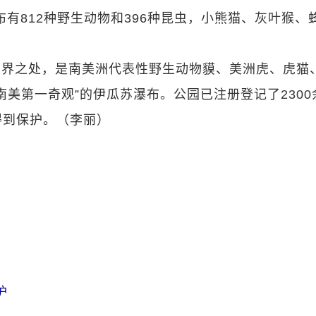
布有812种野生动物和396种昆虫，小熊猫、灰叶猴、
。
交界之处，是南美洲代表性野生动物貘、美洲虎、虎猫
美第一奇观”的伊瓜苏瀑布。公园已注册登记了2300
得到保护。（李丽）
护