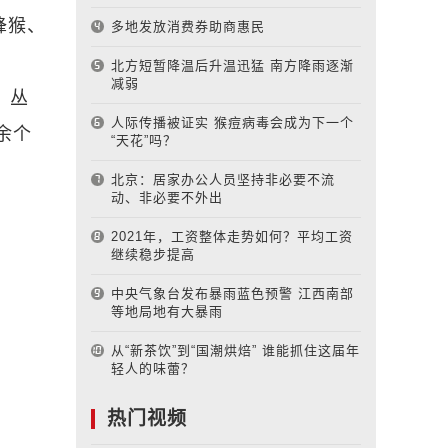
蜂猴、
多地发放消费券助商惠民
北方短暂降温后升温迅猛 南方降雨逐渐
减弱
、丛
人际传播被证实 猴痘病毒会成为下一个
余个
“天花”吗？
北京：居家办公人员坚持非必要不流
动、非必要不外出
2021年，工资整体走势如何？平均工资
继续稳步提高
中央气象台发布暴雨蓝色预警 江西南部
等地局地有大暴雨
从“新茶饮”到“国潮烘焙” 谁能抓住这届年
轻人的味蕾？
热门视频