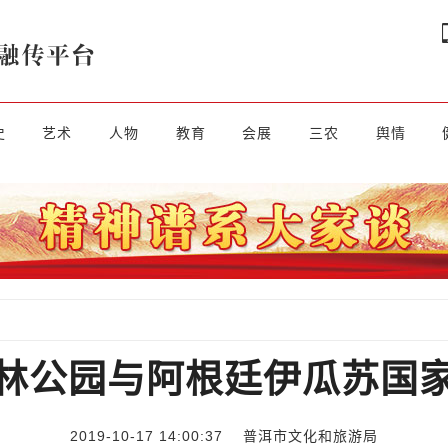
史
艺术
人物
教育
会展
三农
舆情
林公园与阿根廷伊瓜苏国
2019-10-17 14:00:37
普洱市文化和旅游局