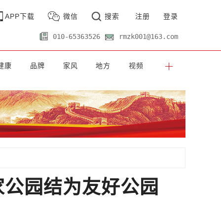
APP下载
微信
搜索
注册
登录
010-65363526
rmzk001@163.com
健康
品牌
家风
地方
视频
家公园结为友好公园