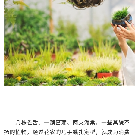
几株雀舌、一簇菖蒲、两支海棠，一些其貌不
扬的植物，经过花农的巧手蟠扎定型，就成为消费