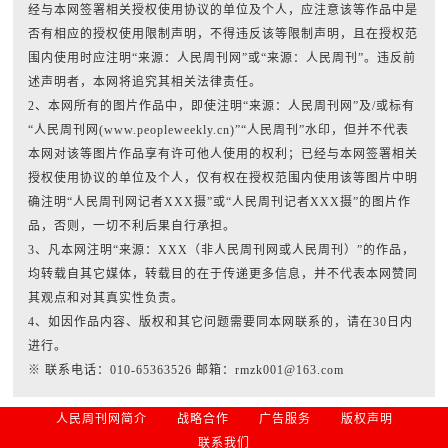
经与本网签署相关授权使用协议的单位及个人，应注意该等作品中是
否有相应的授权使用限制声明，不得违反该等限制声明，且在授权范
围内使用时应注明“来源：人民周刊网”或“来源：人民周刊”。违反前
述声明者，本网将追究其相关法律责任。
2、本网所有的图片作品中，即使注明“来源：人民周刊网”及/或标有
“人民周刊网(www.peopleweekly.cn)”“人民周刊”水印，但并不代表
本网对该等图片作品享有许可他人使用的权利；已经与本网签署相关
授权使用协议的单位及个人，仅有权在授权范围内使用该等图片中明
确注明“人民周刊网记者XXX摄”或“人民周刊记者XXX摄”的图片作
品，否则，一切不利后果自行承担。
3、凡本网注明“来源：XXX（非人民周刊网或人民周刊）”的作品，
均转载自其它媒体，转载目的在于传递更多信息，并不代表本网赞同
其观点和对其真实性负责。
4、如因作品内容、版权和其它问题需要同本网联系的，请在30日内
进行。
※ 联系电话：010-65363526 邮箱：rmzk001@163.com
人民周刊网简介
战略合作
广告服务
版权声明
联系我们