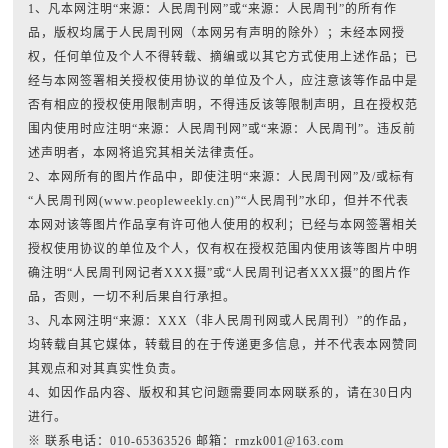
1、凡本网注明“来源：人民周刊网”或“来源：人民周刊”的所有作
品，版权均属于人民周刊网（本网另有声明的除外）；未经本网授
权，任何单位及个人不得转载、摘编或以其它方式使用上述作品；已
经与本网签署相关授权使用协议的单位及个人，应注意该等作品中是
否有相应的授权使用限制声明，不得违反该等限制声明，且在授权范
围内使用时应注明“来源：人民周刊网”或“来源：人民周刊”。违反前
述声明者，本网将追究其相关法律责任。
2、本网所有的图片作品中，即使注明“来源：人民周刊网”及/或标有
“人民周刊网(www.peopleweekly.cn)”“人民周刊”水印，但并不代表
本网对该等图片作品享有许可他人使用的权利；已经与本网签署相关
授权使用协议的单位及个人，仅有权在授权范围内使用该等图片中明
确注明“人民周刊网记者XXX摄”或“人民周刊记者XXX摄”的图片作
品，否则，一切不利后果自行承担。
3、凡本网注明“来源：XXX（非人民周刊网或人民周刊）”的作品，
均转载自其它媒体，转载目的在于传递更多信息，并不代表本网赞同
其观点和对其真实性负责。
4、如因作品内容、版权和其它问题需要同本网联系的，请在30日内
进行。
※ 联系电话：010-65363526 邮箱：rmzk001@163.com