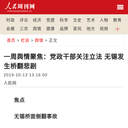
时政
评论
经济
党建
科学
文史
艺术
人物
教育
会展
三农
舆情
健康
品牌
家风
地方
视频
首页
>
栏目
>
舆情
> 正文
一周舆情聚焦：党政干部关注立法 无锡发
生桥翻悲剧
2019-10-13 13:16:00
人民网
焦点
无锡桥面侧翻事故