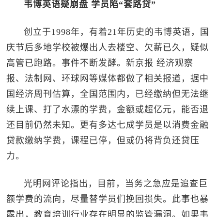
韦博英语疑崩盘 学员陷“套路贷”
创立于1998年，有着21年历史的韦博英语，国
庆节后多地学校被爆出人去楼空、欠薪已久，疑似
高管已跑路。事件不断发酵。新京报 经济观察
报、法制网、环球网等媒体都做了相关报道，据中
国经济周刊估算，全国范围内，已经缴纳但无法继
续上课、打了水漂的学费，金额或超亿元，能否退
还目前仍然未知。更有多达七成学员是以消费金融
贷款缴纳学费，课程已停，但或仍将背负还贷压
力。
光明网评论指出，目前，当务之急应是追查巨
额学费的流向，尽量替学员们挽回损失。此事也暴
露出，教育培训行业存在明显的监管漏洞。如果韦