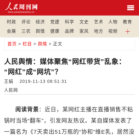
时政
评论
经济
党建
科学
文史
艺术
人物
教育
会展
三农
舆情
健康
品牌
家风
地方
视频
首页
>
栏目
>
舆情
> 正文
人民舆情：媒体聚焦“网红带货”乱象：
“网红”成“网坑”？
王娟 2019-11-13 08:51:31
人民网
阅读背景
：近日，某网红主播在直播销售不粘
锅时当场“翻车”，引发网友热议。某自媒体发表了
一篇名为《7天卖出51万瓶的“协和”维E乳，居然没