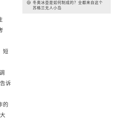
冬奥冰壶是如何制成的？全都来自这个
苏格兰无人小岛
注
考
，短
调
长告诉
作的
笔大