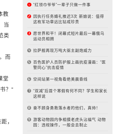
“红领巾爷爷”一辈子只做一件事
体教
因执行任务婚礼推迟3次 新娘说：值得
这枚军功章远比钻戒珍贵
。当
愿世界和平！闭幕式短片最后一幕俄乌
范类
运动员相拥
拉萨舰再现万吨大驱主副炮威力
。而
百色医护人员防护服上画抗疫漫画：“医
警同心”抗击疫情
课堂
空间站第一视角看绝美晨昏线
书？”
“双减”后首个寒假有何不同？学生和家长
这样说
奋不顾身勇救落水者的他们，真帅！
游客动物园内争相摸老虎头沾福气 动物
差距，
园：违规操作，一般会去制止