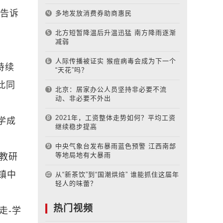
长告诉
多地发放消费券助商惠民
北方短暂降温后升温迅猛 南方降雨逐渐
减弱
人际传播被证实 猴痘病毒会成为下一个
持续
“天花”吗？
此同
北京：居家办公人员坚持非必要不流
动、非必要不外出
2021年，工资整体走势如何？平均工资
学成
继续稳步提高
中央气象台发布暴雨蓝色预警 江西南部
等地局地有大暴雨
教研
镇中
从“新茶饮”到“国潮烘焙” 谁能抓住这届年
轻人的味蕾？
热门视频
走-学