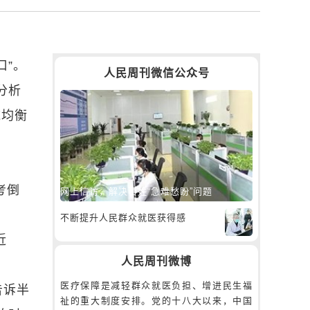
口”。
人民周刊微信公众号
分析
域均衡
考倒
网上信访，解决百姓“急难愁盼”问题
，
不断提升人民群众就医获得感
近
人民周刊微博
医疗保障是减轻群众就医负担、增进民生福
告诉半
祉的重大制度安排。党的十八大以来，中国