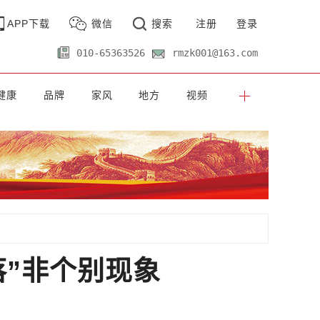
APP下载
微信
搜索
注册
登录
010-65363526
rmzk001@163.com
健康
品牌
家风
地方
视频
落”非个别现象