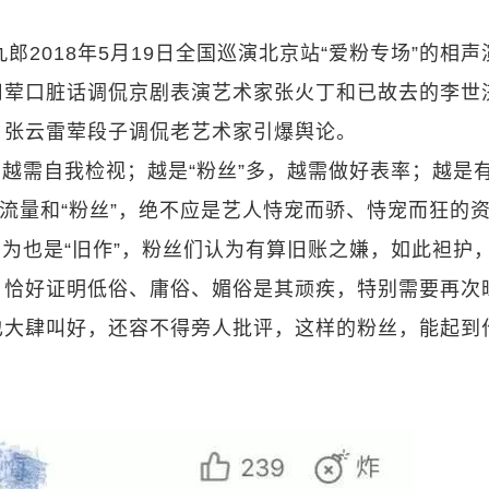
郎2018年5月19日全国巡演北京站“爱粉专场”的相声
用荤口脏话调侃京剧表演艺术家张火丁和已故去的李世
：张云雷荤段子调侃老艺术家引爆舆论。
越需自我检视；越是“粉丝”多，越需做好表率；越是
、流量和“粉丝”，绝不应是艺人恃宠而骄、恃宠而狂的
为也是“旧作”，粉丝们认为有算旧账之嫌，如此袒护
，恰好证明低俗、庸俗、媚俗是其顽疾，特别需要再次
也大肆叫好，还容不得旁人批评，这样的粉丝，能起到