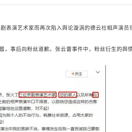
京剧表演艺术家而再次陷入舆论漩涡的德云社相声演员
喧嚣，事后向粉丝道歉。张云雷事件中，粉丝衍生的舆