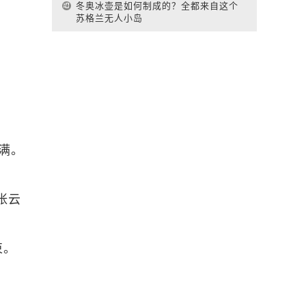
冬奥冰壶是如何制成的？全都来自这个
苏格兰无人小岛
满。
张云
束。