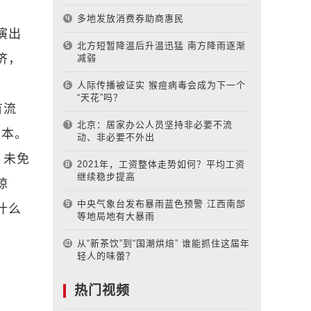
多地发放消费券助商惠民
演出
北方短暂降温后升温迅猛 南方降雨逐渐
济，
减弱
人际传播被证实 猴痘病毒会成为下一个
“天花”吗？
有流
北京：居家办公人员坚持非必要不流
资本。
动、非必要不外出
，未免
2021年，工资整体走势如何？平均工资
继续稳步提高
晾
中央气象台发布暴雨蓝色预警 江西南部
什么
等地局地有大暴雨
从“新茶饮”到“国潮烘焙” 谁能抓住这届年
轻人的味蕾？
热门视频