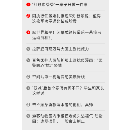
“红领巾爷爷”一辈子只做一件事
因执行任务婚礼推迟3次 新娘说：值得
这枚军功章远比钻戒珍贵
愿世界和平！闭幕式短片最后一幕俄乌
运动员相拥
拉萨舰再现万吨大驱主副炮威力
百色医护人员防护服上画抗疫漫画：“医
警同心”抗击疫情
空间站第一视角看绝美晨昏线
“双减”后首个寒假有何不同？学生和家长
这样说
奋不顾身勇救落水者的他们，真帅！
游客动物园内争相摸老虎头沾福气 动物
园：违规操作，一般会去制止