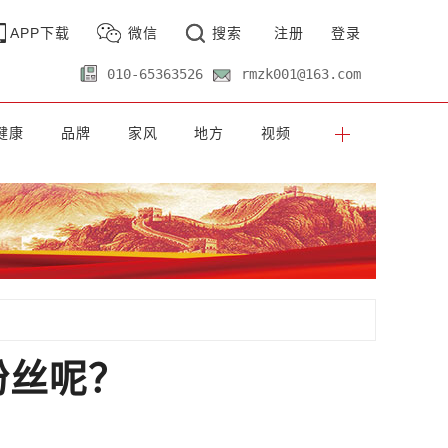
APP下载
微信
搜索
注册
登录
010-65363526
rmzk001@163.com
健康
品牌
家风
地方
视频
粉丝呢？