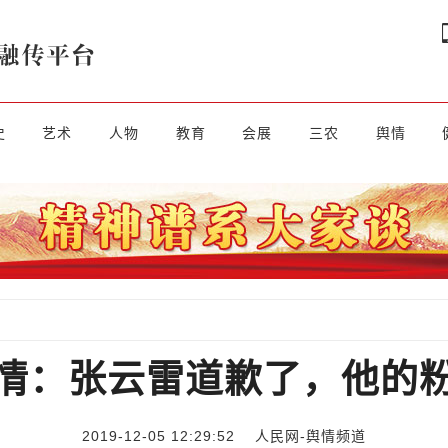
史
艺术
人物
教育
会展
三农
舆情
情：张云雷道歉了，他的
2019-12-05 12:29:52
人民网-舆情频道