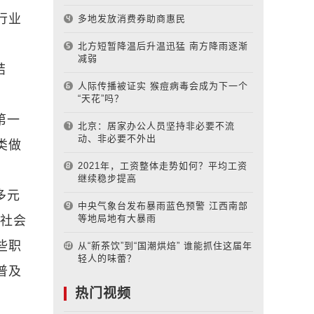
行业
多地发放消费券助商惠民
北方短暂降温后升温迅猛 南方降雨逐渐
减弱
结
人际传播被证实 猴痘病毒会成为下一个
“天花”吗？
第一
北京：居家办公人员坚持非必要不流
动、非必要不外出
类做
2021年，工资整体走势如何？平均工资
继续稳步提高
多元
中央气象台发布暴雨蓝色预警 江西南部
等地局地有大暴雨
统社会
些职
从“新茶饮”到“国潮烘焙” 谁能抓住这届年
轻人的味蕾？
普及
热门视频