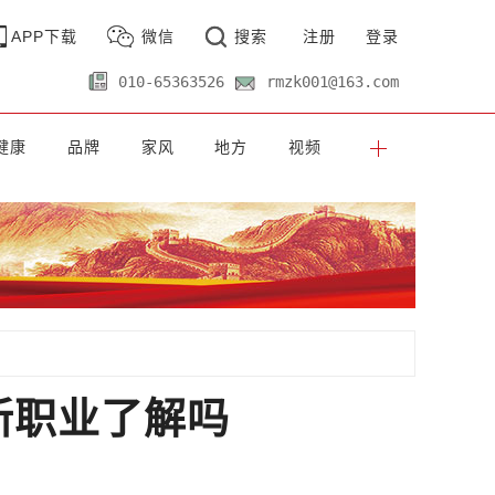
APP下载
微信
搜索
注册
登录
010-65363526
rmzk001@163.com
健康
品牌
家风
地方
视频
新职业了解吗