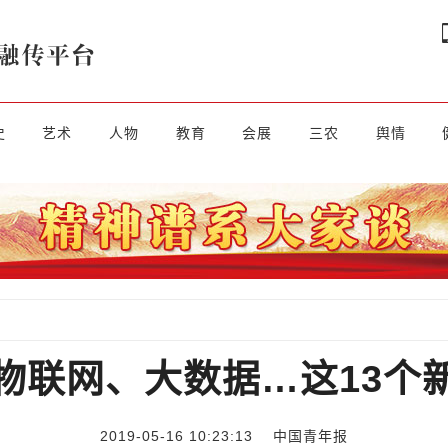
史
艺术
人物
教育
会展
三农
舆情
物联网、大数据…这13个
2019-05-16 10:23:13
中国青年报