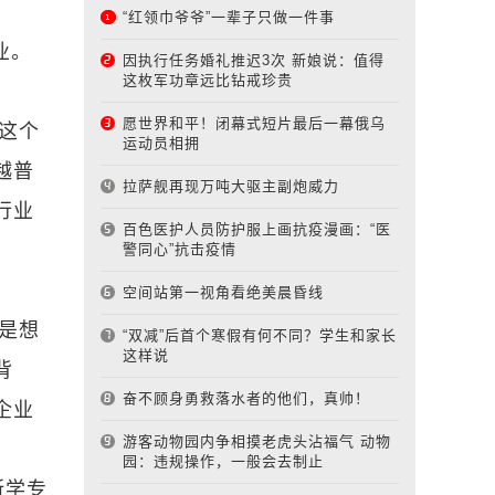
“红领巾爷爷”一辈子只做一件事
业。
因执行任务婚礼推迟3次 新娘说：值得
这枚军功章远比钻戒珍贵
愿世界和平！闭幕式短片最后一幕俄乌
这个
运动员相拥
越普
拉萨舰再现万吨大驱主副炮威力
行业
百色医护人员防护服上画抗疫漫画：“医
警同心”抗击疫情
空间站第一视角看绝美晨昏线
是想
“双减”后首个寒假有何不同？学生和家长
这样说
背
奋不顾身勇救落水者的他们，真帅！
企业
游客动物园内争相摸老虎头沾福气 动物
园：违规操作，一般会去制止
所学专