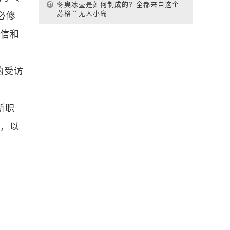
冬奥冰壶是如何制成的？全都来自这个
苏格兰无人小岛
必修
通信和
的受访
新职
策，以