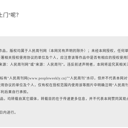
上门”呢？
所有作品，版权均属于人民周刊网（本网另有声明的除外）；未经本网授权，任何
签署相关授权使用协议的单位及个人，应注意该等作品中是否有相应的授权使用
来源：人民周刊网”或“来源：人民周刊”。违反前述声明者，本网将追究其相关
民周刊网(www.peopleweekly.cn)”“人民周刊”水印，但并不代表本网
用协议的单位及个人，仅有权在授权范围内使用该等图片中明确注明“人民周
不利后果自行承担。
的作品，均转载自其它媒体，转载目的在于传递更多信息，并不代表本网赞同其观
0日内进行。