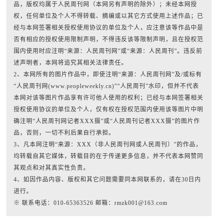
品，版权均属于人民周刊网（本网另有声明的除外）；未经本网授
权，任何单位及个人不得转载、摘编或以其它方式使用上述作品；已
经与本网签署相关授权使用协议的单位及个人，应注意该等作品中是
否有相应的授权使用限制声明，不得违反该等限制声明，且在授权范
围内使用时应注明“来源：人民周刊网”或“来源：人民周刊”。违反前
述声明者，本网将追究其相关法律责任。
2、本网所有的图片作品中，即使注明“来源：人民周刊网”及/或标有
“人民周刊网(www.peopleweekly.cn)”“人民周刊”水印，但并不代表
本网对该等图片作品享有许可他人使用的权利；已经与本网签署相关
授权使用协议的单位及个人，仅有权在授权范围内使用该等图片中明
确注明“人民周刊网记者XXX摄”或“人民周刊记者XXX摄”的图片作
品，否则，一切不利后果自行承担。
3、凡本网注明“来源：XXX（非人民周刊网或人民周刊）”的作品，
均转载自其它媒体，转载目的在于传递更多信息，并不代表本网赞同
其观点和对其真实性负责。
4、如因作品内容、版权和其它问题需要同本网联系的，请在30日内
进行。
※ 联系电话：010-65363526 邮箱：rmzk001@163.com