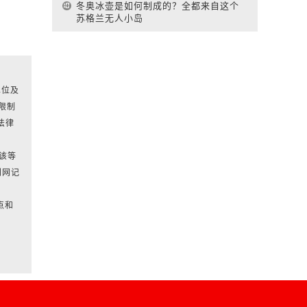
冬奥冰壶是如何制成的？全都来自这个
苏格兰无人小岛
单位及
限制
法律
对该等
刊网记
点和