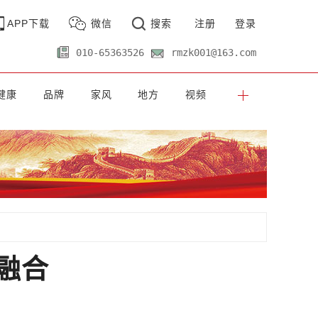
APP下载
微信
搜索
注册
登录
010-65363526
rmzk001@163.com
健康
品牌
家风
地方
视频
融合