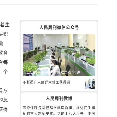
变着生
人民周刊微信公众号
要积
融
教育
合每
、个
网上信访，解决百姓“急难愁盼”问题
不断提升人民群众就医获得感
展方
人民周刊微博
的急
医疗保障是减轻群众就医负担、增进民生福
获得
祉的重大制度安排。党的十八大以来，中国