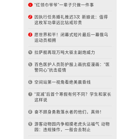
“红领巾爷爷”一辈子只做一件事
因执行任务婚礼推迟3次 新娘说：值得
这枚军功章远比钻戒珍贵
愿世界和平！闭幕式短片最后一幕俄乌
运动员相拥
拉萨舰再现万吨大驱主副炮威力
百色医护人员防护服上画抗疫漫画：“医
警同心”抗击疫情
空间站第一视角看绝美晨昏线
“双减”后首个寒假有何不同？学生和家长
这样说
奋不顾身勇救落水者的他们，真帅！
游客动物园内争相摸老虎头沾福气 动物
园：违规操作，一般会去制止