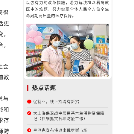
以强有力的改革措施，着力解决群众看病就
医中的难题，努力实现全体人民全方位全生
获得
命周期高质量的医疗保障。
活更
变，
合，
社会
前教
热点话题
求与
促就业，线上招聘有新招
域和
大上海保卫战中居民基本生活物资保障
记（抓细抓实各项防疫工作）
求存
星巴克宣布将退出俄罗斯市场
源跨