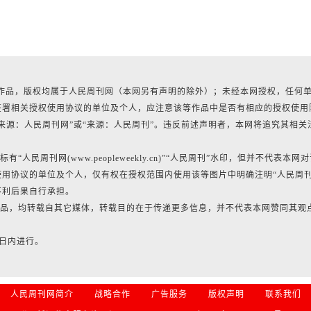
所有作品，版权均属于人民周刊网（本网另有声明的除外）；未经本网授权，任何
签署相关授权使用协议的单位及个人，应注意该等作品中是否有相应的授权使用
来源：人民周刊网”或“来源：人民周刊”。违反前述声明者，本网将追究其相关
民周刊网(www.peopleweekly.cn)”“人民周刊”水印，但并不代表本网
用协议的单位及个人，仅有权在授权范围内使用该等图片中明确注明“人民周
不利后果自行承担。
的作品，均转载自其它媒体，转载目的在于传递更多信息，并不代表本网赞同其观
0日内进行。
人民周刊网简介
战略合作
广告服务
版权声明
联系我们