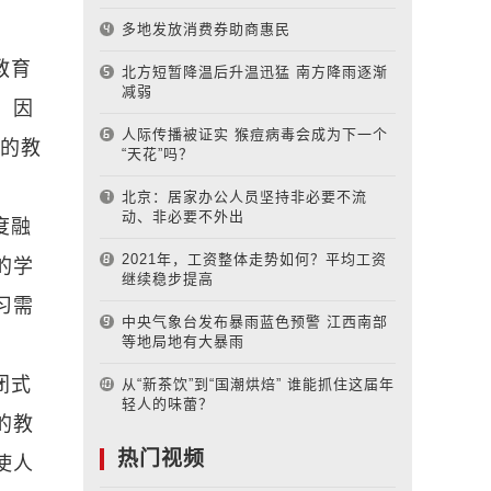
多地发放消费券助商惠民
教育
北方短暂降温后升温迅猛 南方降雨逐渐
减弱
。因
人际传播被证实 猴痘病毒会成为下一个
合的教
“天花”吗？
北京：居家办公人员坚持非必要不流
动、非必要不外出
度融
2021年，工资整体走势如何？平均工资
的学
继续稳步提高
习需
中央气象台发布暴雨蓝色预警 江西南部
等地局地有大暴雨
闭式
从“新茶饮”到“国潮烘焙” 谁能抓住这届年
轻人的味蕾？
的教
热门视频
使人