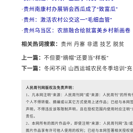
·
贵州南康村办展销会西瓜成了“致富瓜”
·
贵州：激活农村公交这一“毛细血管”
·
贵州乌当区：农旅融合绘就富美乡村新画卷
相关热词搜索：
贵州
丹寨
非遗
技艺
脱贫
上一篇：
不但要“摘帽”还要当“样板”
下一篇：
冬闲不闲 山西运城农民冬季培训“充
人民周刊网版权及免责声明：
1、凡本网注明“来源：人民周刊网”或“来源：人民周刊”的
个人不得转载、摘编或以其它方式使用上述作品；已经与本网
声明，不得违反该等限制声明，且在授权范围内使用时应注明“
责任。
2、本网所有的图片作品中，即使注明“来源：人民周刊网”及/或标有“人
图片作品享有许可他人使用的权利；已经与本网签署相关授权使