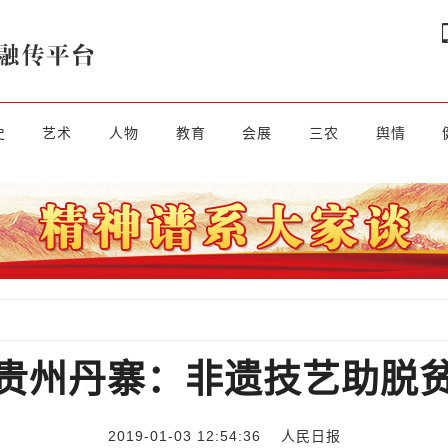
史
艺术
人物
教育
会展
三农
舆情
贵州丹寨：非遗技艺助脱
2019-01-03 12:54:36
人民日报