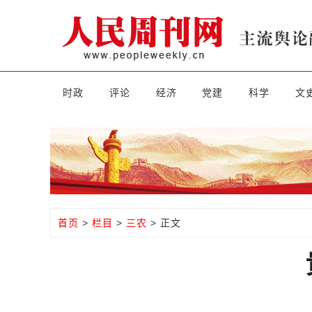
时政
评论
经济
党建
科学
文
首页
>
栏目
>
三农
> 正文