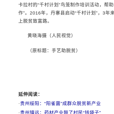
卡拉村的“千村计划”鸟笼制作培训活动，帮
作”。2016年，丹寨县启动“千村计划”，3
上脱贫致富路。
黄晓海摄（人民视觉）
（原标题：手艺助脱贫）
延伸阅读：
·
贵州绥阳：“阳雀菌”成群众脱贫新产业
·
贵州镇远：药材产业鼓了村民“钱袋子”