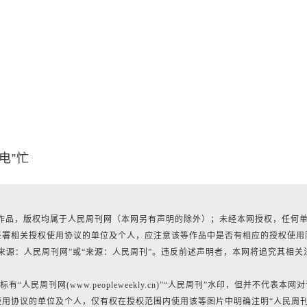
电”忙
所有作品，版权均属于人民周刊网（本网另有声明的除外）；未经本网授权，任何
签署相关授权使用协议的单位及个人，应注意该等作品中是否有相应的授权使用
来源：人民周刊网”或“来源：人民周刊”。违反前述声明者，本网将追究其相关
民周刊网(www.peopleweekly.cn)”“人民周刊”水印，但并不代表本网
用协议的单位及个人，仅有权在授权范围内使用该等图片中明确注明“人民周