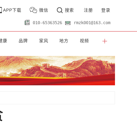
APP下载
微信
搜索
注册
登录
010-65363526
rmzk001@163.com
健康
品牌
家风
地方
视频
贫