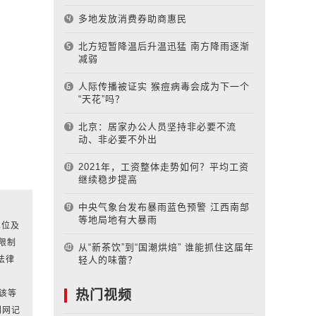
多地发放消费券助商惠民
北方短暂降温后升温迅猛 南方降雨逐渐
减弱
人际传播被证实 猴痘病毒会成为下一个
“天花”吗？
北京：居家办公人员坚持非必要不流
动、非必要不外出
2021年，工资整体走势如何？平均工资
继续稳步提高
中央气象台发布暴雨蓝色预警 江西南部
等地局地有大暴雨
单位及
限制
从“新茶饮”到“国潮烘焙” 谁能抓住这届年
轻人的味蕾？
法律
热门视频
对该等
刊网记