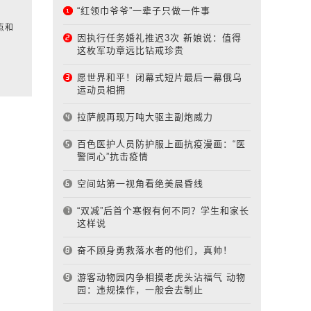
“红领巾爷爷”一辈子只做一件事
点和
因执行任务婚礼推迟3次 新娘说：值得
这枚军功章远比钻戒珍贵
愿世界和平！闭幕式短片最后一幕俄乌
运动员相拥
拉萨舰再现万吨大驱主副炮威力
百色医护人员防护服上画抗疫漫画：“医
警同心”抗击疫情
空间站第一视角看绝美晨昏线
“双减”后首个寒假有何不同？学生和家长
这样说
奋不顾身勇救落水者的他们，真帅！
游客动物园内争相摸老虎头沾福气 动物
园：违规操作，一般会去制止