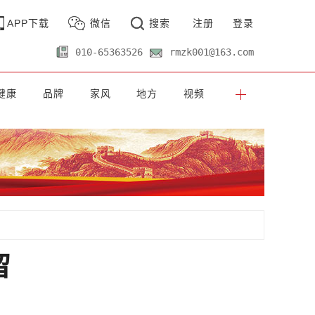
APP下载
微信
搜索
注册
登录
010-65363526
rmzk001@163.com
健康
品牌
家风
地方
视频
留