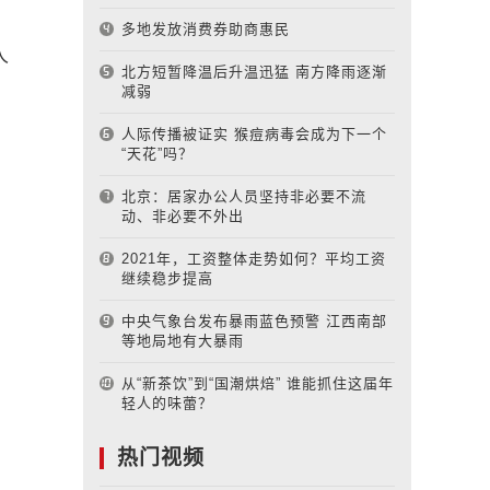
多地发放消费券助商惠民
人
北方短暂降温后升温迅猛 南方降雨逐渐
减弱
人际传播被证实 猴痘病毒会成为下一个
“天花”吗？
北京：居家办公人员坚持非必要不流
动、非必要不外出
2021年，工资整体走势如何？平均工资
继续稳步提高
中央气象台发布暴雨蓝色预警 江西南部
等地局地有大暴雨
从“新茶饮”到“国潮烘焙” 谁能抓住这届年
轻人的味蕾？
热门视频