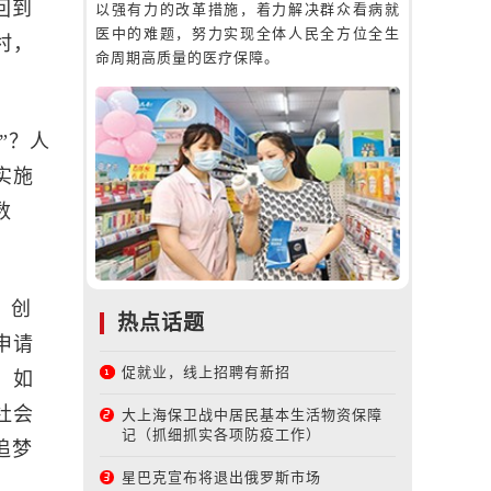
回到
以强有力的改革措施，着力解决群众看病就
医中的难题，努力实现全体人民全方位全生
村，
命周期高质量的医疗保障。
”？人
实施
数
，创
热点话题
申请
促就业，线上招聘有新招
，如
社会
大上海保卫战中居民基本生活物资保障
记（抓细抓实各项防疫工作）
追梦
星巴克宣布将退出俄罗斯市场