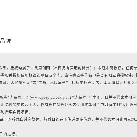
貌品牌
所有作品，版权均属于人民周刊网（本网另有声明的除外）；未经本网授权，任何
签署相关授权使用协议的单位及个人，应注意该等作品中是否有相应的授权使用
来源：人民周刊网”或“来源：人民周刊”。违反前述声明者，本网将追究其相关
民周刊网(www.peopleweekly.cn)”“人民周刊”水印，但并不代表本网
用协议的单位及个人，仅有权在授权范围内使用该等图片中明确注明“人民周
不利后果自行承担。
的作品，均转载自其它媒体，转载目的在于传递更多信息，并不代表本网赞同其观
0日内进行。