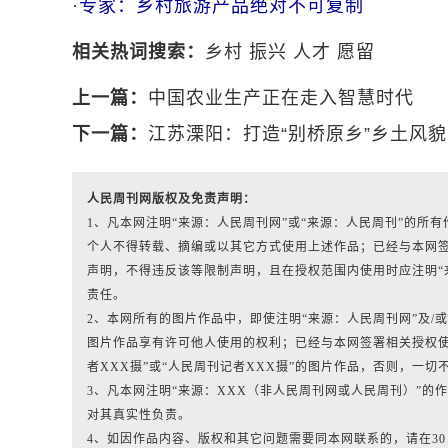
·
专家：乡村旅游产品绝对不可复制
相关热词搜索：
乡村
振兴
人才
愿留
上一篇：
中国农业生产正在走入智慧时代
下一篇：
江苏溧阳：打造“别桥原乡”乡土风
人民周刊网版权及免责声明：
1、凡本网注明“来源：人民周刊网”或“来源：人民周刊”的
个人不得转载、摘编或以其它方式使用上述作品；已经与本网
声明，不得违反该等限制声明，且在授权范围内使用时应注明“
责任。
2、本网所有的图片作品中，即使注明“来源：人民周刊网”及/或标有“人
图片作品享有许可他人使用的权利；已经与本网签署相关授权使
者XXX摄”或“人民周刊记者XXX摄”的图片作品，否则，一切
3、凡本网注明“来源：XXX（非人民周刊网或人民周刊）”
对其真实性负责。
4、如因作品内容、版权和其它问题需要同本网联系的，请在3