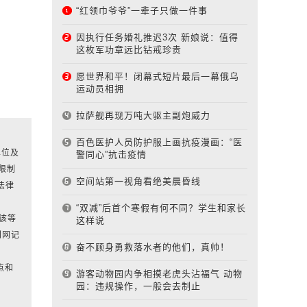
“红领巾爷爷”一辈子只做一件事
因执行任务婚礼推迟3次 新娘说：值得
这枚军功章远比钻戒珍贵
愿世界和平！闭幕式短片最后一幕俄乌
运动员相拥
拉萨舰再现万吨大驱主副炮威力
百色医护人员防护服上画抗疫漫画：“医
单位及
警同心”抗击疫情
限制
空间站第一视角看绝美晨昏线
法律
“双减”后首个寒假有何不同？学生和家长
对该等
这样说
刊网记
奋不顾身勇救落水者的他们，真帅！
点和
游客动物园内争相摸老虎头沾福气 动物
园：违规操作，一般会去制止