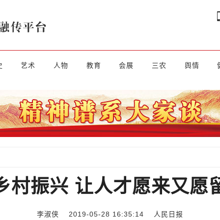
史
艺术
人物
教育
会展
三农
舆情
乡村振兴 让人才愿来又愿
李淑侠 2019-05-28 16:35:14
人民日报