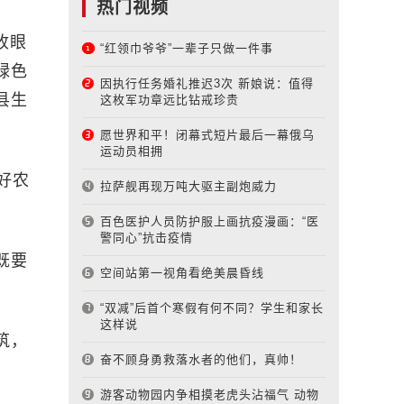
热门视频
收眼
“红领巾爷爷”一辈子只做一件事
绿色
因执行任务婚礼推迟3次 新娘说：值得
县生
这枚军功章远比钻戒珍贵
愿世界和平！闭幕式短片最后一幕俄乌
运动员相拥
好农
拉萨舰再现万吨大驱主副炮威力
百色医护人员防护服上画抗疫漫画：“医
警同心”抗击疫情
既要
空间站第一视角看绝美晨昏线
“双减”后首个寒假有何不同？学生和家长
这样说
筑，
奋不顾身勇救落水者的他们，真帅！
游客动物园内争相摸老虎头沾福气 动物