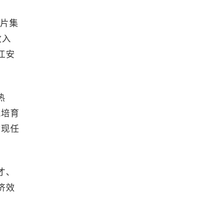
这片集
收入
江安
热
就培育
”现任
才、
济效