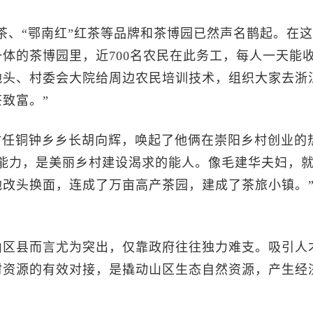
茶、“鄂南红”红茶等品牌和茶博园已然声名鹊起。在
体的茶博园里，近700名农民在此务工，每人一天能
田间地头、村委会大院给周边农民培训技术，组织大家去浙
致富。”
任铜钟乡乡长胡向辉，唤起了他俩在崇阳乡村创业的
能力，是美丽乡村建设渴求的能人。像毛建华夫妇，
改头换面，连成了万亩高产茶园，建成了茶旅小镇。
区县而言尤为突出，仅靠政府往往独力难支。吸引人
村资源的有效对接，是撬动山区生态自然资源，产生经