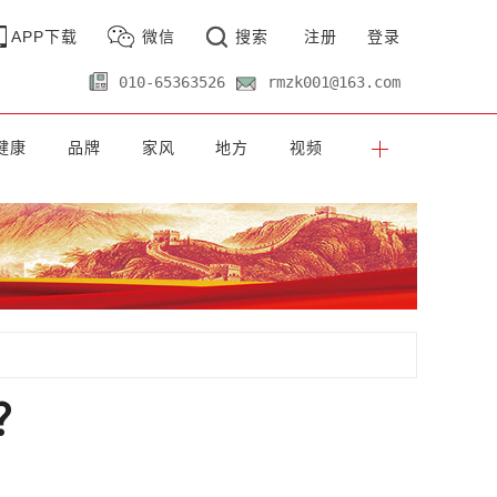
APP下载
微信
搜索
注册
登录
010-65363526
rmzk001@163.com
健康
品牌
家风
地方
视频
？