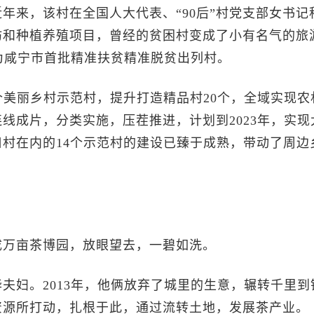
来，该村在全国人大代表、“90后”村党支部女书记
坊和种植养殖项目，曾经的贫困村变成了小有名气的旅
成为咸宁市首批精准扶贫精准脱贫出列村。
美丽乡村示范村，提升打造精品村20个，全域实现农
线成片，分类实施，压茬推进，计划到2023年，实现
村在内的14个示范村的建设已臻于成熟，带动了周边
万亩茶博园，放眼望去，一碧如洗。
妇。2013年，他俩放弃了城里的生意，辗转千里到
资源所打动，扎根于此，通过流转土地，发展茶产业。