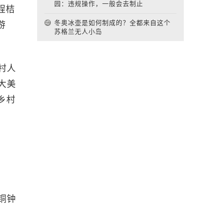
园：违规操作，一般会去制止
程桔
冬奥冰壶是如何制成的？全都来自这个
游
苏格兰无人小岛
村人
大美
乡村
铜钟