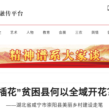
史
艺术
人物
教育
会展
三农
舆情
“插花”贫困县何以全域开花
——湖北省咸宁市崇阳县美丽乡村建设走笔