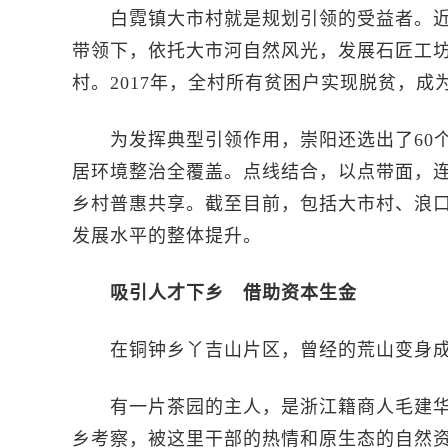
白霓镇大市村就是规划引领的受益者。近年
带领下，依托大市河自然风光，发展石匠工
村。2017年，全村所有贫困户实现脱贫，
为发挥典型引领作用，崇阳还选出了60个
居环境整治全覆盖。点线结合，以点带面，连
乡村普惠共享。截至目前，包括大市村、浪口
发展水平的整体提升。
吸引人才下乡 借助资本生金
在铜钟乡丫吉山片区，曾经的荒山变身成
有一片茶园的主人，是浙江籍商人毛建华夫
乡考察，被这里干部的热情和原生态的自然