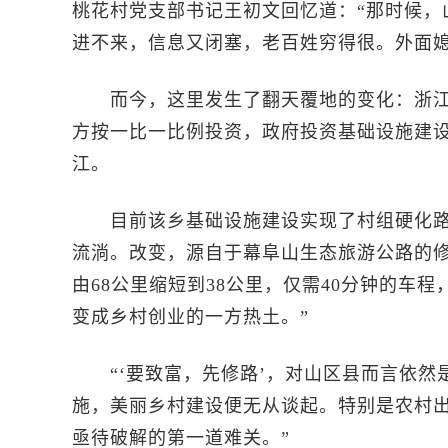
桃花村党支部书记王初文回忆道：“那时候，
进不来，信息又闭塞，老百姓穷得很。外面媳
而今，这里发生了翻天覆地的变化：浙江
方按一比一比例投资，政府投资基础设施建
江。
目前该乡基础设施建设实现了村组硬化路
流淌。改变，源自于幕阜山生态旅游公路的修
由68公里缩短到38公里，仅需40分钟的车
变成乡村创业的一方热土。”
“‘要致富，先修路’，对山区县而言依然是
施，美丽乡村建设便无从谈起。特别是农村
亟待破解的第一道难关。”