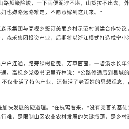
山路颠簸险峻，一下雨便泥泞不堪，山货拉不出去，
妇也嫌路远路难走，不愿意嫁到这儿来。”
森禾集团与高枧乡签订美丽乡村示范村创建合作协议
设，森禾集团投资产业，后期将以浙江模式打造咸宁小
户户连通，路旁绿树摇曳、芳草茵茵，一碧溪水长年
通。高枧乡党委书记吴齐林说：“公路修通后到县城
程，不仅带活了特色产业，还带活了老百姓的思想观念，
加快发展的硬道理。”在杭莺看来，“没有完善的基础
出行难，是限制山区农业农村发展的关键瓶颈，是乡村