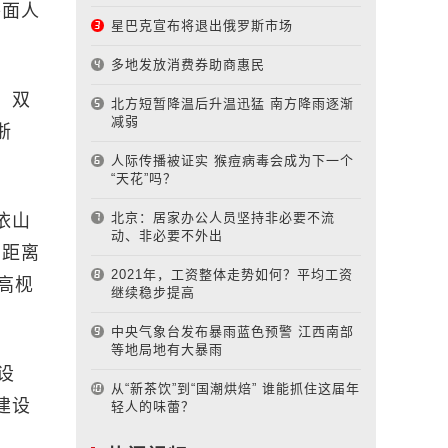
外面人
星巴克宣布将退出俄罗斯市场
多地发放消费券助商惠民
，双
北方短暂降温后升温迅猛 南方降雨逐渐
减弱
浙
人际传播被证实 猴痘病毒会成为下一个
“天花”吗？
北京：居家办公人员坚持非必要不流
依山
动、非必要不外出
的距离
2021年，工资整体走势如何？平均工资
高枧
继续稳步提高
中央气象台发布暴雨蓝色预警 江西南部
等地局地有大暴雨
设
从“新茶饮”到“国潮烘焙” 谁能抓住这届年
建设
轻人的味蕾？