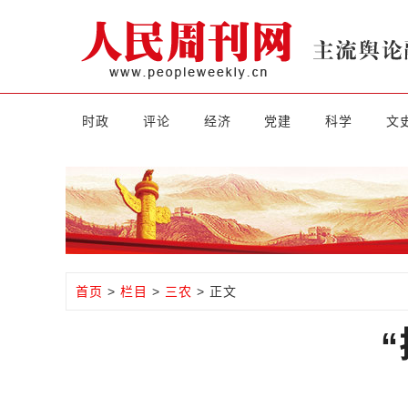
时政
评论
经济
党建
科学
文
首页
>
栏目
>
三农
> 正文