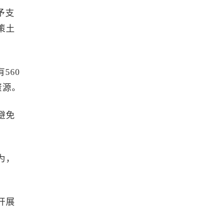
予支
策土
560
资源。
避免
为，
开展