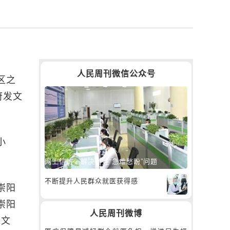
人民周刊微信公众号
区之
府发文
小
网上信访，解决百姓“急难愁盼”问题
不断提升人民群众就医获得感
崇阳
崇阳
人民周刊微博
在文