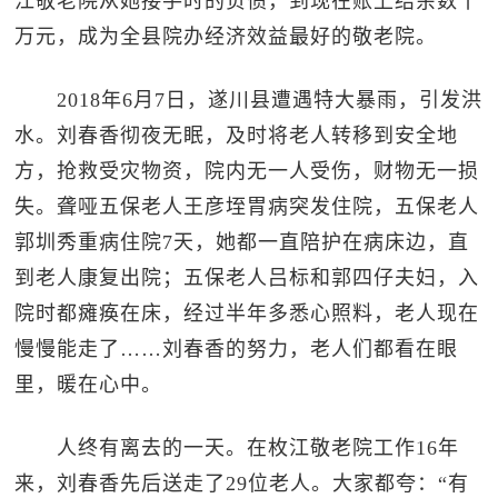
江敬老院从她接手时的负债，到现在账上结余数十
万元，成为全县院办经济效益最好的敬老院。
2018年6月7日，遂川县遭遇特大暴雨，引发洪
水。刘春香彻夜无眠，及时将老人转移到安全地
方，抢救受灾物资，院内无一人受伤，财物无一损
失。聋哑五保老人王彦垤胃病突发住院，五保老人
郭圳秀重病住院7天，她都一直陪护在病床边，直
到老人康复出院；五保老人吕标和郭四仔夫妇，入
院时都瘫痪在床，经过半年多悉心照料，老人现在
慢慢能走了……刘春香的努力，老人们都看在眼
里，暖在心中。
人终有离去的一天。在枚江敬老院工作16年
来，刘春香先后送走了29位老人。大家都夸：“有