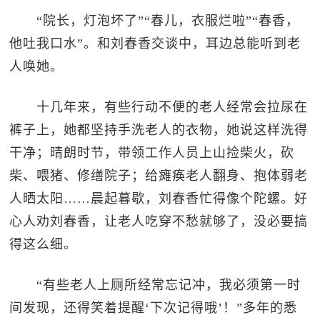
“院长，灯泡坏了”“春儿，衣服烂啦”“春香，
他吐我口水”。和刘春香交谈中，耳边总能听到老
人唤她。
十几年来，有些行动不便的老人经常会拉尿在
裤子上，她都坚持手洗老人的衣物，她说这样洗得
干净；晴朗时节，带领工作人员上山捡柴火，砍
柴、喂猪、修缮院子；给瘫痪老人翻身、抱体弱老
人晒太阳……晨起暮歇，刘春香忙得像个陀螺。好
心人劝刘春香，让老人吃穿不愁就够了，没必要搞
得这么细。
“有些老人上厕所经常忘记冲，我必须第一时
间发现，还得笑着提醒‘下次记得哦’！”多年的悉