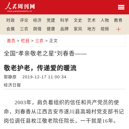
时政
评论
经济
党建
科学
文史
艺术
人物
教育
会展
三农
舆情
健康
品牌
家风
地方
视频
首页
>
栏目
>
三农
> 正文
全国“孝亲敬老之星”刘春香——
敬老护老，传递爱的暖流
郭静原 2019-12-17 11:00:34
经济日报
2003年，肩负着组织的信任和共产党员的使
命，刘春香从江西吉安市遂川县高塅村党支部书记
岗位调任县枚江敬老院任院长，一干就是16年。