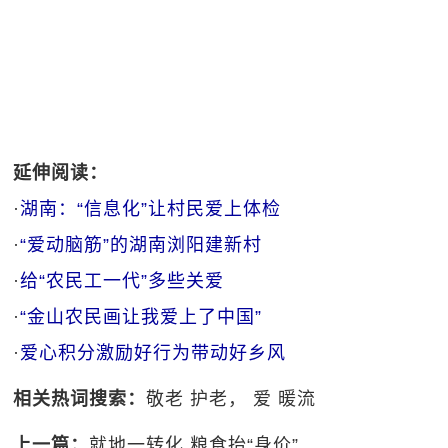
延伸阅读：
·
湖南：“信息化”让村民爱上体检
·
“爱动脑筋”的湖南浏阳建新村
·
给“农民工一代”多些关爱
·
“金山农民画让我爱上了中国”
·
爱心积分激励好行为带动好乡风
相关热词搜索：
敬老
护老，
爱
暖流
上一篇：
就地一转化 粮食抬“身价”