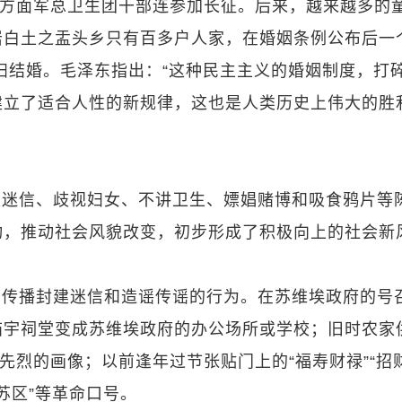
一方面军总卫生团干部连参加长征。后来，越来越多的
岩白土之盂头乡只有百多户人家，在婚姻条例公布后一
夫妇结婚。毛泽东指出：“这种民主主义的婚姻制度，打
建立了适合人性的新规律，这也是人类历史上伟大的胜
建迷信、歧视妇女、不讲卫生、嫖娼赌博和吸食鸦片等
动，推动社会风貌改变，初步形成了积极向上的社会新
击传播封建迷信和造谣传谣的行为。在苏维埃政府的号
庙宇祠堂变成苏维埃政府的办公场所或学校；旧时农家
先烈的画像；以前逢年过节张贴门上的“福寿财禄”“招
苏区”等革命口号。