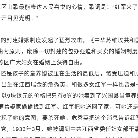
区山歌最能表达人民喜悦的心情，歌词是：“红军来
开目见光明。”
蛮的封建婚姻制度发起了猛烈攻击，《中华苏维埃共和
由为原则，废除一切封建的包办强迫和买卖的婚姻制
后，苏区广大妇女在婚姻上获得自由。
些还是孩子的童养媳被压在生活的最低层，饱受压迫和
。出生在江西瑞金的危秀英，和很多女红军一样也曾是
以9块银元的价格把只有6岁的她卖到了兴国县当童养
巾，瞒着婆家偷偷找到红军。红军把她送回了家，可她还
发现了她的意图，要杀死她。危秀英把这个消息告诉红
入党，1933年3月，她被调到中共江西省委任妇女部干