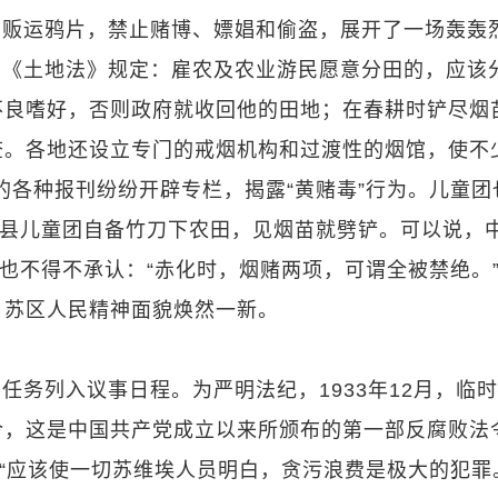
、贩运鸦片，禁止赌博、嫖娼和偷盗，展开了一场轰轰
布的《土地法》规定：雇农及农业游民愿意分田的，应该
不良嗜好，否则政府就收回他的田地；在春耕时铲尽烟
。各地还设立专门的戒烟机构和过渡性的烟馆，使不
的各种报刊纷纷开辟专栏，揭露“黄赌毒”行为。儿童团
金县儿童团自备竹刀下农田，见烟苗就劈铲。可以说，
局也不得不承认：“赤化时，烟赌两项，可谓全被禁绝。
、苏区人民精神面貌焕然一新。
任务列入议事日程。为严明法纪，1933年12月，临
令，这是中国共产党成立以来所颁布的第一部反腐败法
，“应该使一切苏维埃人员明白，贪污浪费是极大的犯罪