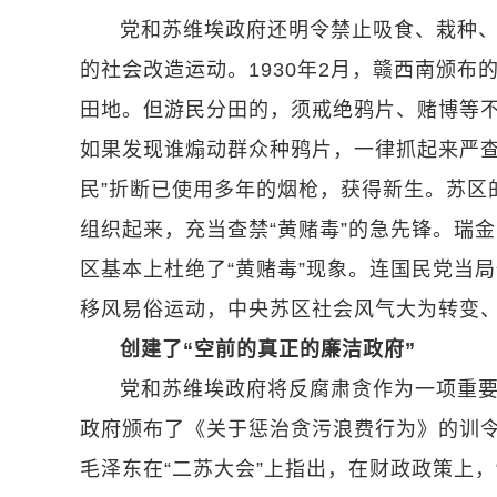
党和苏维埃政府还明令禁止吸食、栽种
的社会改造运动。1930年2月，赣西南颁
田地。但游民分田的，须戒绝鸦片、赌博等
如果发现谁煽动群众种鸦片，一律抓起来严查
民”折断已使用多年的烟枪，获得新生。苏区
组织起来，充当查禁“黄赌毒”的急先锋。瑞
区基本上杜绝了“黄赌毒”现象。连国民党当
移风易俗运动，中央苏区社会风气大为转变
创建了“空前的真正的廉洁政府”
党和苏维埃政府将反腐肃贪作为一项重要
政府颁布了《关于惩治贪污浪费行为》的训
毛泽东在“二苏大会”上指出，在财政政策上