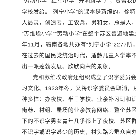
“劳动小学”“红军小学”“开明新学”），贫
学校发给。“列宁小学”的课本是新编的，徐
人最灵，创造者，工农兵，男和女，总是人，
“苏维埃小学”“劳动小学”在整个苏区普遍地
年11月，赣南各地共办有“列宁小学”2277所
在过去的国民党统治时代，适龄儿童入学率不
出一派蓬勃发展、欣欣向荣的景象。
党和苏维埃政府还组织成立了识字委员
习文化。1933年冬，又将识字委员会取消，
种多样：办夜校、半日学校、业余补习班和
街巷、村组、屋场的业余教育网络。整个苏区
下的不识字男女青年几乎都上了夜校。苏区
不识字或识字甚少的历史，村头路旁群众自