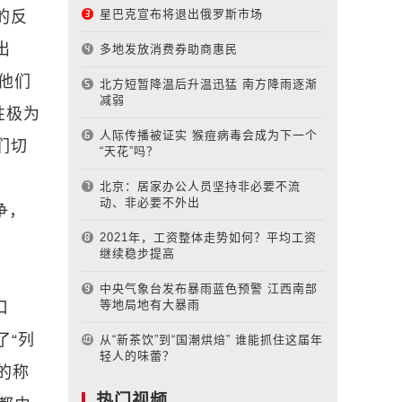
星巴克宣布将退出俄罗斯市场
的反
出
多地发放消费券助商惠民
他们
北方短暂降温后升温迅猛 南方降雨逐渐
减弱
性极为
人际传播被证实 猴痘病毒会成为下一个
们切
“天花”吗？
北京：居家办公人员坚持非必要不流
动、非必要不外出
争，
2021年，工资整体走势如何？平均工资
继续稳步提高
中央气象台发布暴雨蓝色预警 江西南部
等地局地有大暴雨
口
了“列
从“新茶饮”到“国潮烘焙” 谁能抓住这届年
轻人的味蕾？
的称
热门视频