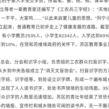
苦农民的子弟入学免交学费，所需笔、墨、纸、砚、课本等
特立等老一辈教育家还编写了《工农兵三字经》：“天地
一不平，大家鸣……”以此来启蒙儿童的思想。“列宁小
建立起来，普通教育已初步走上了健康发展的道路。截至1
，有小学教员2535人，小学生82342人，入学达到60
到10%，在党和苏维埃政府的关怀下，苏区教育事业
会总会、分会和识字小组，负责组织工农群众扫盲识字
从乡到中央各级成立了“消灭文盲协会”。扫盲识字的方
识字班、识字组等。到处设立识字牌，形成一个遍布城
出现了人人读书识字、处处书声琅琅的生动场面。35
群众识字的人数是迅速增加。苏区的青壮年结束了世世
办的墙报、宣传栏和城乡随处可闻的读书声，无一不展