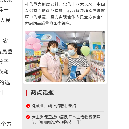
祉的重大制度安排。党的十八大以来，中国
兵士
以强有力的改革措施，着力解决群众看病就
医中的难题，努力实现全体人民全方位全生
了人民
命周期高质量的医疗保障。
工农
选民登
分子
众和
的选
热点话题
对
。
促就业，线上招聘有新招
大上海保卫战中居民基本生活物资保障
记（抓细抓实各项防疫工作）
2个方