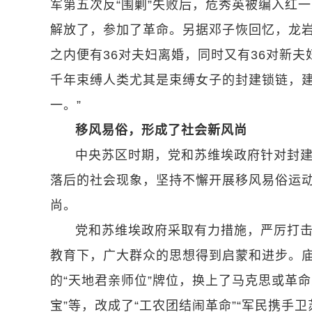
军第五次反“围剿”失败后，危秀英被编入红
解放了，参加了革命。另据邓子恢回忆，龙
之内便有36对夫妇离婚，同时又有36对新
千年束缚人类尤其是束缚女子的封建锁链，
一。”
移风易俗，形成了社会新风尚
中央苏区时期，党和苏维埃政府针对封
落后的社会现象，坚持不懈开展移风易俗运
尚。
党和苏维埃政府采取有力措施，严厉打
教育下，广大群众的思想得到启蒙和进步。
的“天地君亲师位”牌位，换上了马克思或革命
宝”等，改成了“工农团结闹革命”“军民携手卫