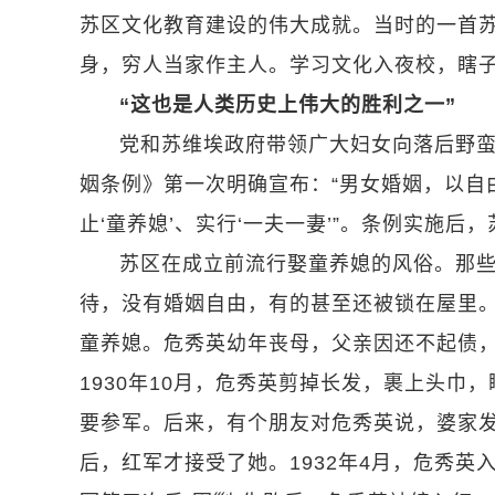
苏区文化教育建设的伟大成就。当时的一首苏
身，穷人当家作主人。学习文化入夜校，瞎子
“这也是人类历史上伟大的胜利之一”
党和苏维埃政府带领广大妇女向落后野
姻条例》第一次明确宣布：“男女婚姻，以自
止‘童养媳’、实行‘一夫一妻’”。条例实施
苏区在成立前流行娶童养媳的风俗。那
待，没有婚姻自由，有的甚至还被锁在屋里
童养媳。危秀英幼年丧母，父亲因还不起债，
1930年10月，危秀英剪掉长发，裹上头
要参军。后来，有个朋友对危秀英说，婆家
后，红军才接受了她。1932年4月，危秀英