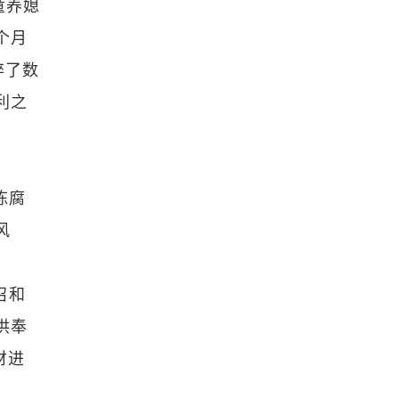
童养媳
个月
碎了数
利之
陈腐
风
召和
供奉
财进