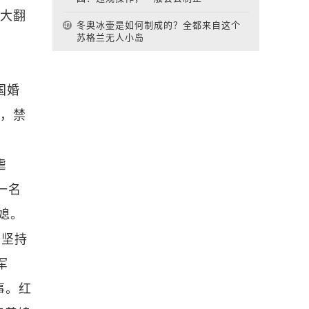
了大翻
冬奥冰壶是如何制成的？全都来自这个
苏格兰无人小岛
国婚
度，禁
虐
一名
媳。
是坚持
军
事。红