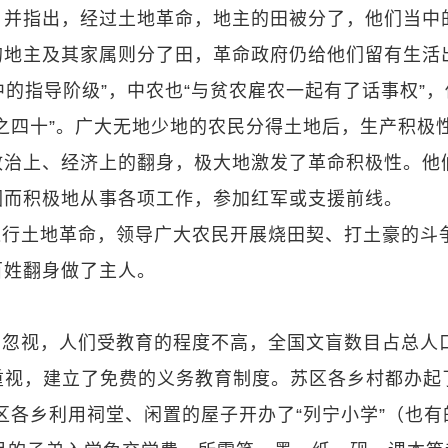
，并指出，经过土地革命，地主的田被分了，他们当中
的地主及其家属则分了田，革命政府仍给他们留有生活
中的指导阶级”，中农也“与贫农雇农一起有了话事权”，
之四十”。广大无地少地的农民分得土地后，生产积极
政治上、经济上的翻身，极大地激发了革命积极性。他
因而积极地从事各项工作，参加红军或支援前线。
进行土地革命，领导广大农民开展烧田契、打土豪的斗
百姓翻身做了主人。
的忽视，人们受教育的程度不高，全国文盲数目占总人
重视，建立了免费的义务教育制度。苏区各乡村都办起
区各乡利用祠堂、闲置的屋子开办了“列宁小学”（也有