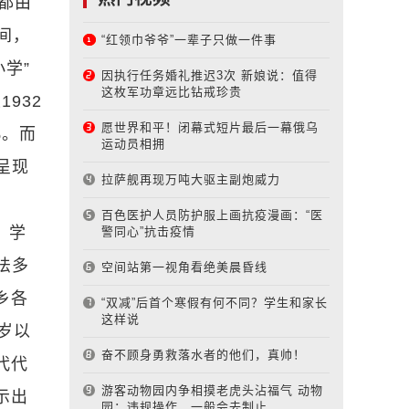
都由
间，
“红领巾爷爷”一辈子只做一件事
学”
因执行任务婚礼推迟3次 新娘说：值得
这枚军功章远比钻戒珍贵
932
愿世界和平！闭幕式短片最后一幕俄乌
%。而
运动员相拥
呈现
拉萨舰再现万吨大驱主副炮威力
百色医护人员防护服上画抗疫漫画：“医
、学
警同心”抗击疫情
法多
空间站第一视角看绝美晨昏线
乡各
“双减”后首个寒假有何不同？学生和家长
这样说
岁以
奋不顾身勇救落水者的他们，真帅！
代代
游客动物园内争相摸老虎头沾福气 动物
示出
园：违规操作，一般会去制止