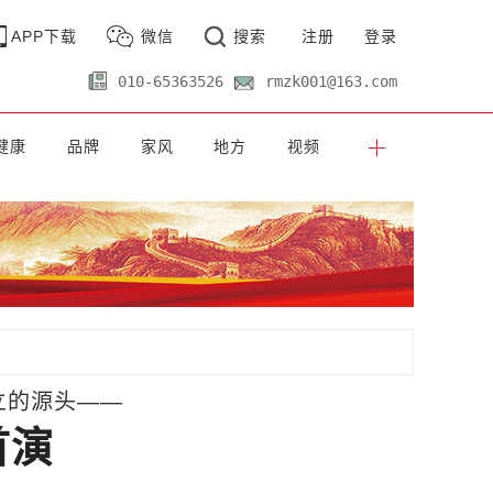
APP下载
微信
搜索
注册
登录
010-65363526
rmzk001@163.com
健康
品牌
家风
地方
视频
立的源头——
首演