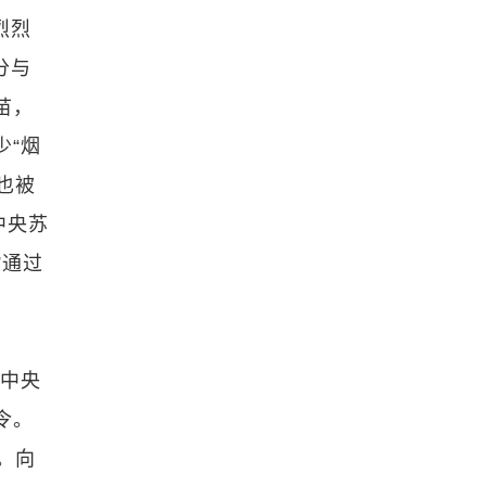
烈烈
分与
苗，
少“烟
也被
中央苏
”通过
时中央
令。
。向