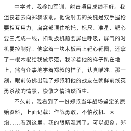
中学时，我参加军训，射击项目成绩不好。我
沮丧着去向郑叔求助。他说射击的关键是双手握枪
要相互用力，肩窝部顶住枪托，标尺、准星、靶心
要三点成一线，扣动扳机前要屏住呼吸，屏气的时
机要控制好。他拿着一块木板画上靶心靶圈，还拿
了一根木棍给我做示范。我学着他的样子趴在地
上，煞有介事地学着郑叔的样子，认真瞄准。那一
刻，眼前仿佛出现了郑叔和他的战友在朝鲜前线英
勇杀敌的情景，崇敬之情油然而生。
不久前，我看到了一份郑叔当年战场鉴定的原
始资料，上面记载：作战勇敢，不怕敌机、大
炮……看到这里，我的眼睛湿润了。可以想象，郑