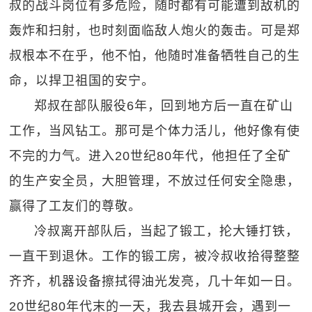
叔的战斗岗位有多危险，随时都有可能遭到敌机的
轰炸和扫射，也时刻面临敌人炮火的轰击。可是郑
叔根本不在乎，他不怕，他随时准备牺牲自己的生
命，以捍卫祖国的安宁。
郑叔在部队服役6年，回到地方后一直在矿山
工作，当风钻工。那可是个体力活儿，他好像有使
不完的力气。进入20世纪80年代，他担任了全矿
的生产安全员，大胆管理，不放过任何安全隐患，
赢得了工友们的尊敬。
冷叔离开部队后，当起了锻工，抡大锤打铁，
一直干到退休。工作的锻工房，被冷叔收拾得整整
齐齐，机器设备擦拭得油光发亮，几十年如一日。
20世纪80年代末的一天，我去县城开会，遇到一