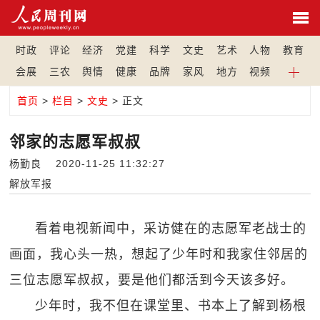
时政
评论
经济
党建
科学
文史
艺术
人物
教育
会展
三农
舆情
健康
品牌
家风
地方
视频
首页
>
栏目
>
文史
> 正文
邻家的志愿军叔叔
杨勤良 2020-11-25 11:32:27
解放军报
看着电视新闻中，采访健在的志愿军老战士的
画面，我心头一热，想起了少年时和我家住邻居的
三位志愿军叔叔，要是他们都活到今天该多好。
少年时，我不但在课堂里、书本上了解到杨根