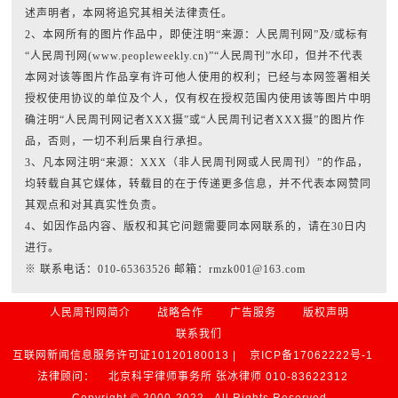
述声明者，本网将追究其相关法律责任。
2、本网所有的图片作品中，即使注明“来源：人民周刊网”及/或标有
“人民周刊网(www.peopleweekly.cn)”“人民周刊”水印，但并不代表
本网对该等图片作品享有许可他人使用的权利；已经与本网签署相关
授权使用协议的单位及个人，仅有权在授权范围内使用该等图片中明
确注明“人民周刊网记者XXX摄”或“人民周刊记者XXX摄”的图片作
品，否则，一切不利后果自行承担。
3、凡本网注明“来源：XXX（非人民周刊网或人民周刊）”的作品，
均转载自其它媒体，转载目的在于传递更多信息，并不代表本网赞同
其观点和对其真实性负责。
4、如因作品内容、版权和其它问题需要同本网联系的，请在30日内
进行。
※ 联系电话：010-65363526 邮箱：rmzk001@163.com
人民周刊网简介
战略合作
广告服务
版权声明
联系我们
互联网新闻信息服务许可证10120180013 |
京ICP备17062222号-1
法律顾问：
北京科宇律师事务所 张冰律师 010-83622312