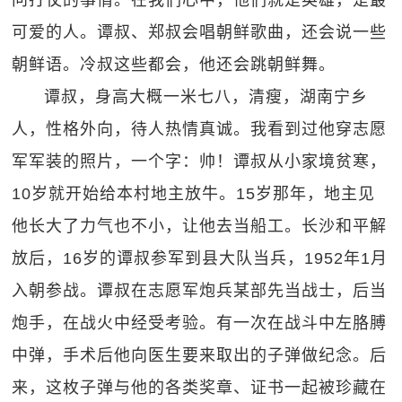
问打仗的事情。在我们心中，他们就是英雄，是最
可爱的人。谭叔、郑叔会唱朝鲜歌曲，还会说一些
朝鲜语。冷叔这些都会，他还会跳朝鲜舞。
谭叔，身高大概一米七八，清瘦，湖南宁乡
人，性格外向，待人热情真诚。我看到过他穿志愿
军军装的照片，一个字：帅！谭叔从小家境贫寒，
10岁就开始给本村地主放牛。15岁那年，地主见
他长大了力气也不小，让他去当船工。长沙和平解
放后，16岁的谭叔参军到县大队当兵，1952年1月
入朝参战。谭叔在志愿军炮兵某部先当战士，后当
炮手，在战火中经受考验。有一次在战斗中左胳膊
中弹，手术后他向医生要来取出的子弹做纪念。后
来，这枚子弹与他的各类奖章、证书一起被珍藏在