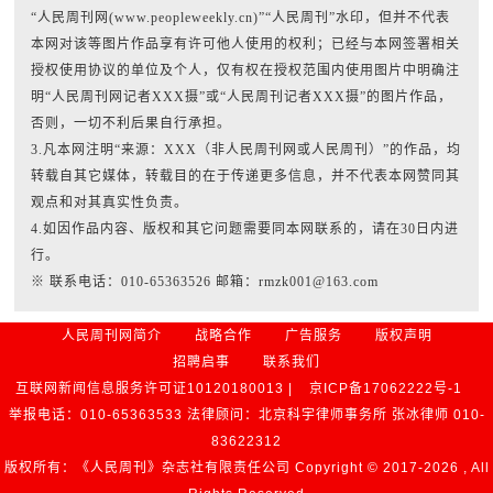
“人民周刊网(www.peopleweekly.cn)”“人民周刊”水印，但并不代表
本网对该等图片作品享有许可他人使用的权利；已经与本网签署相关
授权使用协议的单位及个人，仅有权在授权范围内使用图片中明确注
明“人民周刊网记者XXX摄”或“人民周刊记者XXX摄”的图片作品，
否则，一切不利后果自行承担。
3.凡本网注明“来源：XXX（非人民周刊网或人民周刊）”的作品，均
转载自其它媒体，转载目的在于传递更多信息，并不代表本网赞同其
观点和对其真实性负责。
4.如因作品内容、版权和其它问题需要同本网联系的，请在30日内进
行。
※ 联系电话：010-65363526 邮箱：rmzk001@163.com
人民周刊网简介
战略合作
广告服务
版权声明
招聘启事
联系我们
互联网新闻信息服务许可证10120180013 |
京ICP备17062222号-1
举报电话：010-65363533 法律顾问：北京科宇律师事务所 张冰律师 010-
83622312
版权所有：《人民周刊》杂志社有限责任公司 Copyright © 2017-
2026 , All