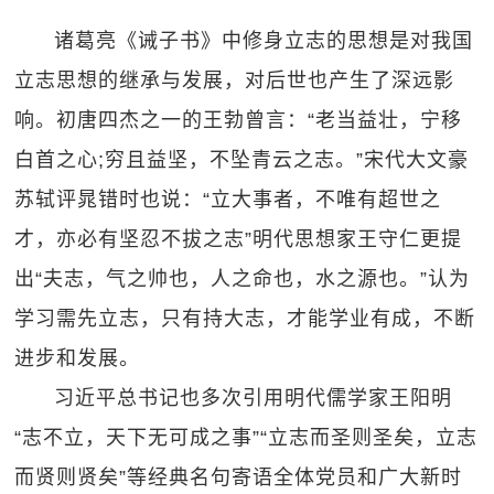
诸葛亮《诫子书》中修身立志的思想是对我国
立志思想的继承与发展，对后世也产生了深远影
响。初唐四杰之一的王勃曾言：“老当益壮，宁移
白首之心;穷且益坚，不坠青云之志。”宋代大文豪
苏轼评晁错时也说：“立大事者，不唯有超世之
才，亦必有坚忍不拔之志”明代思想家王守仁更提
出“夫志，气之帅也，人之命也，水之源也。”认为
学习需先立志，只有持大志，才能学业有成，不断
进步和发展。
习近平总书记也多次引用明代儒学家王阳明
“志不立，天下无可成之事”“立志而圣则圣矣，立志
而贤则贤矣”等经典名句寄语全体党员和广大新时