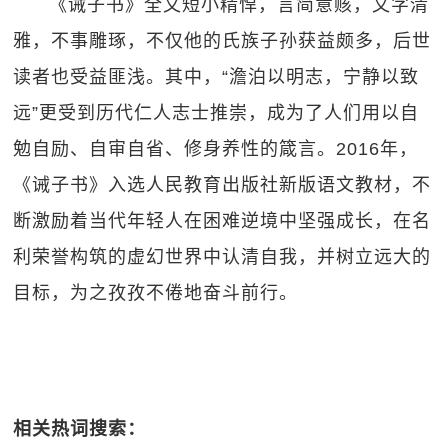
《诫子书》全文短小精悍，言简意赅，文字清
雅，不事雕琢，不仅他的氏族子孙获益颇多，后世
读者也受益匪浅。其中，“澹泊以明志，宁静以致
远”更受到历代仁人志士推崇，成为了人们用以自
勉自励、自审自省、修身养性的箴言。2016年，
《诫子书》入选人民教育出版社新版语文教材，不
断激励着当代年轻人在困难逆境中坚强成长，在名
利荣誉构筑的虚幻世界中认清自我，并树立远大的
目标，为之孜孜不倦地奋斗前行。
相关热词搜索：