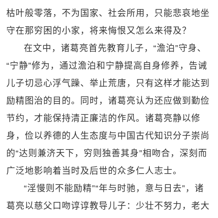
枯叶般零落，不为国家、社会所用，只能悲哀地坐
守在那穷困的小家，将来悔恨又怎么来得及？
在文中，诸葛亮首先教育儿子，“澹泊”守身、
“宁静”修为，通过澹泊和宁静提高自身修养，告诫
儿子切忌心浮气躁、举止荒唐，只有这样才能达到
励精图治的目的。同时，诸葛亮认为还应做到勤俭
节约，才能保持清正廉洁的作风。诸葛亮静以修
身，俭以养德的人生态度与中国古代知识分子崇尚
的“达则兼济天下，穷则独善其身”相吻合，深刻而
广泛地影响着当时及后世的众多仁人志士。
“淫慢则不能励精”“年与时驰，意与日去”，诸
葛亮以慈父口吻谆谆教导儿子：少壮不努力，老大