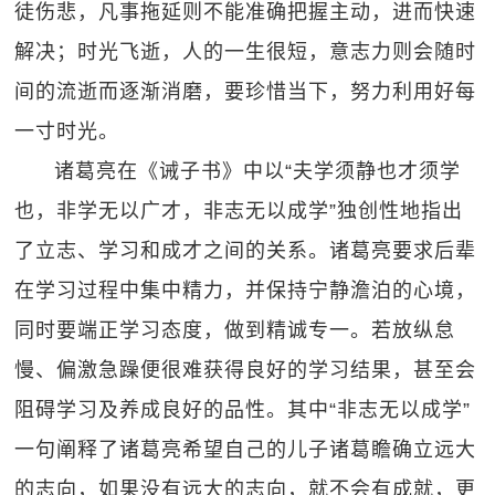
徒伤悲，凡事拖延则不能准确把握主动，进而快速
解决；时光飞逝，人的一生很短，意志力则会随时
间的流逝而逐渐消磨，要珍惜当下，努力利用好每
一寸时光。
诸葛亮在《诫子书》中以“夫学须静也才须学
也，非学无以广才，非志无以成学”独创性地指出
了立志、学习和成才之间的关系。诸葛亮要求后辈
在学习过程中集中精力，并保持宁静澹泊的心境，
同时要端正学习态度，做到精诚专一。若放纵怠
慢、偏激急躁便很难获得良好的学习结果，甚至会
阻碍学习及养成良好的品性。其中“非志无以成学”
一句阐释了诸葛亮希望自己的儿子诸葛瞻确立远大
的志向，如果没有远大的志向，就不会有成就，更