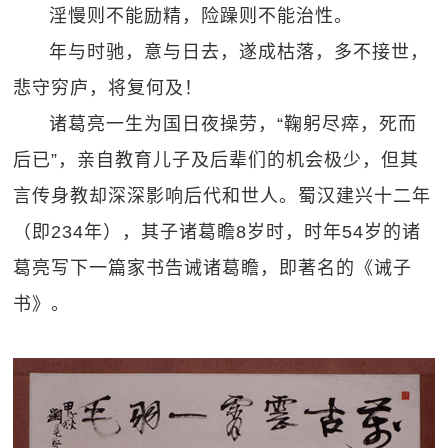
淫慢则不能励精，险躁则不能治性。
年与时驰，意与日去，遂成枯落，多不接世，
悲守穷庐，将复何及！
诸葛亮一生为国日夜操劳，“鞠躬尽瘁，死而
后已”，亲自教育儿子及后辈们的机会极少，但其
言传身教却深深影响后代和世人。蜀汉建兴十二年
（即234年），其子诸葛瞻8岁时，时年54岁的诸
葛亮写下一篇家书告诫诸葛瞻，即著名的《诫子
书》。