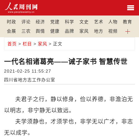
时政
评论
经济
党建
科学
文史
艺术
人物
教育
会展
三农
舆情
健康
品牌
家风
地方
视频
首页
>
栏目
>
家风
> 正文
一代名相诸葛亮——诫子家书 智慧传世
2021-02-25 11:55:27
四川省地方志工作办公室
夫君子之行，静以修身，俭以养德，非澹泊无
以明志，非宁静无以致远。
夫学须静也，才须学也，非学无以广才，非志
无以成学。