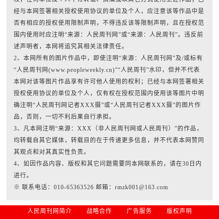
经与本网签署相关授权使用协议的单位及个人，应注意该等作品中是
否有相应的授权使用限制声明，不得违反该等限制声明，且在授权范
围内使用时应注明“来源：人民周刊网”或“来源：人民周刊”。违反前
述声明者，本网将追究其相关法律责任。
2、本网所有的图片作品中，即使注明“来源：人民周刊网”及/或标有
“人民周刊网(www.peopleweekly.cn)”“人民周刊”水印，但并不代表
本网对该等图片作品享有许可他人使用的权利；已经与本网签署相关
授权使用协议的单位及个人，仅有权在授权范围内使用该等图片中明
确注明“人民周刊网记者XXX摄”或“人民周刊记者XXX摄”的图片作
品，否则，一切不利后果自行承担。
3、凡本网注明“来源：XXX（非人民周刊网或人民周刊）”的作品，
均转载自其它媒体，转载目的在于传递更多信息，并不代表本网赞同
其观点和对其真实性负责。
4、如因作品内容、版权和其它问题需要同本网联系的，请在30日内
进行。
※ 联系电话：010-65363526 邮箱：rmzk001@163.com
人民周刊网简介
战略合作
广告服务
版权声明