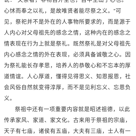
说：“夫祭者，非物自外至也，自中生出于心也。
心怵而奉之以礼，是故唯贤者能尽祭之义。”可
见，祭祀并不是外在的人事物所要求的，而是源于
人内心对父母祖先的感念之情，这种内在的感念之
情表现在行为上就是祭礼。既然祭礼是对父母祖先
内心感念之情的外在表现，必须具备诚敬之心。因
为祭礼能长存孝思，培养人的恭敬心和不忘本的厚
道情谊。人心厚道，懂得见得思义、知恩报恩，社
会风俗自然就变得淳厚，而不是见利忘义、忘恩负
义。
祭祖中还有一项重要内容就是昭述祖德，以此
传承家风、家道、家文化。古来用于祭祖的宗庙，
天子有七庙，诸侯有五庙，大夫有三庙，士人有一