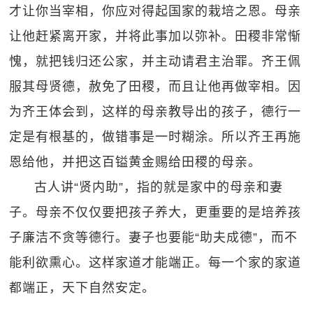
才让你当宰相，你应对得起国家的栽培之恩。母亲
让他赶紧离开家，并将此事加以弥补。田稷非常惭
愧，就把钱归还公家，并主动请君主治罪。齐王佩
服其母贤德，赦免了田稷，而且让他再做宰相。因
为齐王体会到，这样的母亲教导出的孩子，德行一
定是有根基的，做错事是一时糊涂。所以齐王再施
恩给他，并把这百镒黄金赐给田稷的母亲。
古人讲“贤内助”，指的就是家中的母亲和妻
子。母亲不仅仅要把孩子养大，更重要的是培养孩
子廉洁不贪等德行。妻子也要能“助夫成德”，而不
能利欲熏心。这样家道才能端正。每一个家的家道
都端正，天下自然安定。