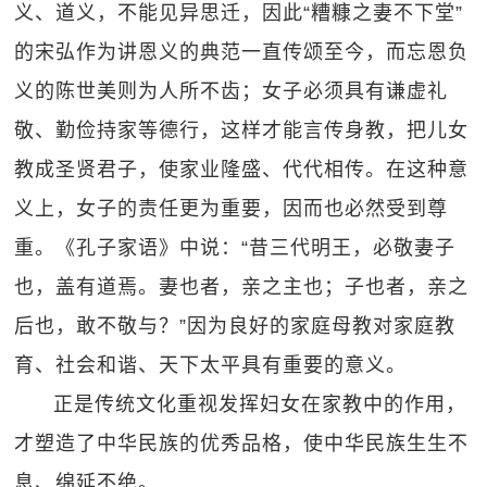
义、道义，不能见异思迁，因此“糟糠之妻不下堂”
的宋弘作为讲恩义的典范一直传颂至今，而忘恩负
义的陈世美则为人所不齿；女子必须具有谦虚礼
敬、勤俭持家等德行，这样才能言传身教，把儿女
教成圣贤君子，使家业隆盛、代代相传。在这种意
义上，女子的责任更为重要，因而也必然受到尊
重。《孔子家语》中说：“昔三代明王，必敬妻子
也，盖有道焉。妻也者，亲之主也；子也者，亲之
后也，敢不敬与？”因为良好的家庭母教对家庭教
育、社会和谐、天下太平具有重要的意义。
正是传统文化重视发挥妇女在家教中的作用，
才塑造了中华民族的优秀品格，使中华民族生生不
息、绵延不绝。