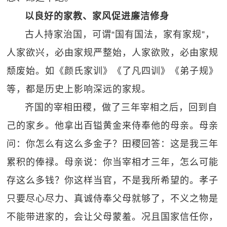
以良好的家教、家风促进廉洁修身
古人持家治国，可谓“国有国法，家有家规”，
人家欲兴，必由家规严整始，人家欲败，必由家规
颓废始。如《颜氏家训》《了凡四训》《弟子规》
等，都是历史上影响深远的家规。
齐国的宰相田稷，做了三年宰相之后，回到自
己的家乡。他拿出百镒黄金来侍奉他的母亲。母亲
问：你怎么有这么多金子？田稷回答：这是我三年
累积的俸禄。母亲说：你当宰相才三年，怎么可能
存这么多钱？你这样当官，不是我所希望的。孝子
只要尽心尽力、真诚侍奉父母就够了，不义之物是
不能带进家的，会让父母蒙羞。况且国家信任你，