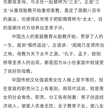
也都是圣母，与太任一起被称为“三太”。正是“三
太”从重视胎教开始重视家教，奠定了周朝八百年
的基业，也使得后世男子把配偶尊称为“太太”，目
的是期许对方培养出圣贤子孙。
中国古人的家庭教育从胎教开始，贯穿了人的
一生，直到“慎终追远”。古语讲：“闺阃乃圣贤所出
之地，母教为天下太平之源。”孔子、孟子、欧阳
修等圣贤人的出现，都是因为从小在家庭中就接受
了良好的母教。
中国传统文化强调男女在人格上是平等的，但
在家庭的职责分工上有差别。用现代话说，就是男
女的社会角色、职责、分工各有侧重：男子创造经
济收入，使家人衣食无忧；女子教育子女，使儿女